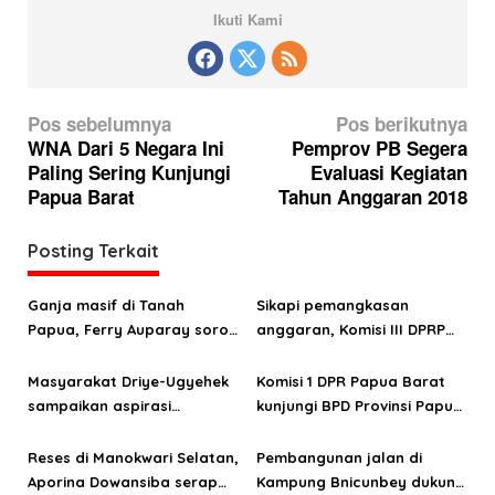
Ikuti Kami
N
Pos sebelumnya
Pos berikutnya
a
WNA Dari 5 Negara Ini
Pemprov PB Segera
Paling Sering Kunjungi
Evaluasi Kegiatan
v
Papua Barat
Tahun Anggaran 2018
i
g
Posting Terkait
a
s
Ganja masif di Tanah
Sikapi pemangkasan
Papua, Ferry Auparay soroti
anggaran, Komisi III DPRP
i
jalur suplai hingga
PB minta OPD mitra segera
p
lemahnya intervensi
serahkan RKA 2026
Masyarakat Driye-Ugyehek
Komisi 1 DPR Papua Barat
o
ekonomi
sampaikan aspirasi
kunjungi BPD Provinsi Papua
infrastruktur ke anggota
Barat di Jakarta
s
DPRP Papua Barat Aporina
Reses di Manokwari Selatan,
Pembangunan jalan di
Dowansiba
Aporina Dowansiba serap
Kampung Bnicunbey dukung