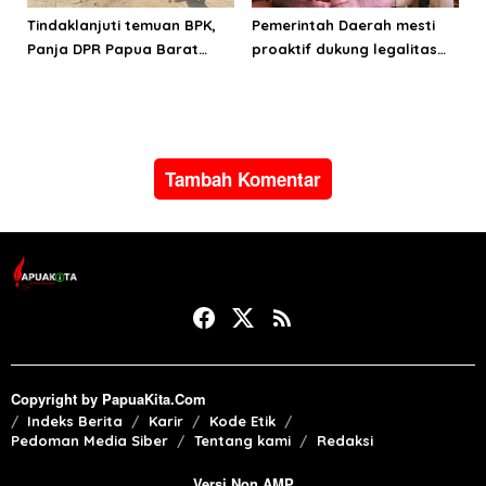
Tindaklanjuti temuan BPK,
Pemerintah Daerah mesti
Panja DPR Papua Barat
proaktif dukung legalitas
turlap ke tiga lokasi proyek
pertambangan rakyat di
di Manokwari
Papua Barat
Tambah Komentar
Copyright by PapuaKita.Com
Indeks Berita
Karir
Kode Etik
Pedoman Media Siber
Tentang kami
Redaksi
Versi Non AMP