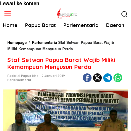
Lewati ke konten
Home
Papua Barat
Parlementaria
Daerah
Homepage
/
Parlementaria
Staf Setwan Papua Barat Wajib
Miliki Kemampuan Menyusun Perda
Staf Setwan Papua Barat Wajib Miliki
Kemampuan Menyusun Perda
Redaksi Papua Kita
9 Januari 2019
Parlementaria