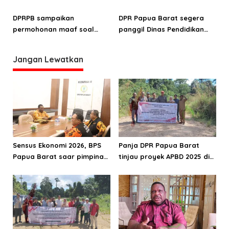
aspirasi masyarakat di tiga
pengembangan pariwisata
distrik
Pegunungan Arfak
DPRPB sampaikan
DPR Papua Barat segera
permohonan maaf soal
panggil Dinas Pendidikan
keterbatasan kuota siswa
dan SMA Kasuari Nusantara
SMA Kasuari Nusantara
Jangan Lewatkan
Papua Barat
Sensus Ekonomi 2026, BPS
Panja DPR Papua Barat
Papua Barat saar pimpinan
tinjau proyek APBD 2025 di
DPRPB
Manokwari Selatan dan
Bintuni