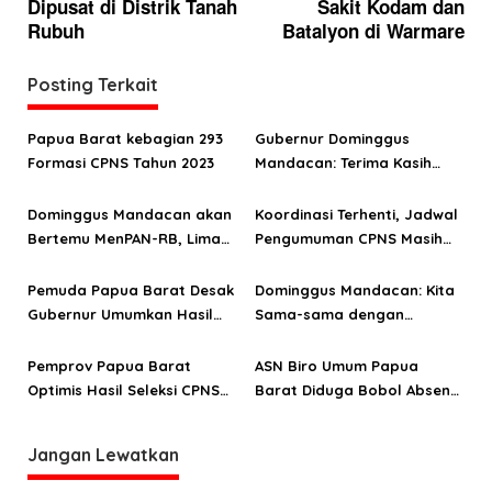
i
Dipusat di Distrik Tanah
Sakit Kodam dan
g
Rubuh
Batalyon di Warmare
a
Posting Terkait
s
i
Papua Barat kebagian 293
Gubernur Dominggus
p
Formasi CPNS Tahun 2023
Mandacan: Terima Kasih
o
Sudah Bekerja dan
Mengabdi Untuk Papua
Dominggus Mandacan akan
Koordinasi Terhenti, Jadwal
s
Barat
Bertemu MenPAN-RB, Lima
Pengumuman CPNS Masih
Daerah Tunda Umumkan
Belum Pasti
Hasil Seleksi CPNS
Pemuda Papua Barat Desak
Dominggus Mandacan: Kita
Gubernur Umumkan Hasil
Sama-sama dengan
Seleksi CPNS 2018
Pemprov Papua Umumkan
Hasil Seleksi CPNS 2018
Pemprov Papua Barat
ASN Biro Umum Papua
Optimis Hasil Seleksi CPNS
Barat Diduga Bobol Absen
2018 Diumumkan Januari
Elektronik
Jangan Lewatkan