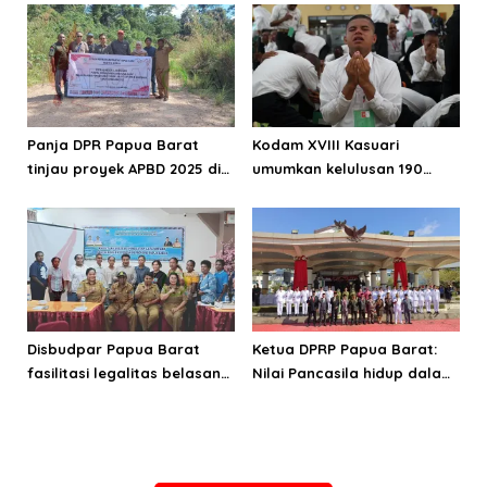
Panja DPR Papua Barat
Kodam XVIII Kasuari
tinjau proyek APBD 2025 di
umumkan kelulusan 190
Manokwari Selatan dan
Cata PK TNI AD gelombang
Bintuni
II TA 2026
Disbudpar Papua Barat
Ketua DPRP Papua Barat:
fasilitasi legalitas belasan
Nilai Pancasila hidup dalam
lembaga kesenian di tiga
kehidupan masyarakat
kabupaten
Papua