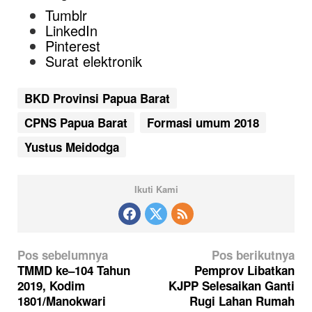
Tumblr
LinkedIn
Pinterest
Surat elektronik
BKD Provinsi Papua Barat
CPNS Papua Barat
Formasi umum 2018
Yustus Meidodga
Ikuti Kami
N
Pos sebelumnya
Pos berikutnya
a
TMMD ke–104 Tahun
Pemprov Libatkan
2019, Kodim
KJPP Selesaikan Ganti
v
1801/Manokwari
Rugi Lahan Rumah