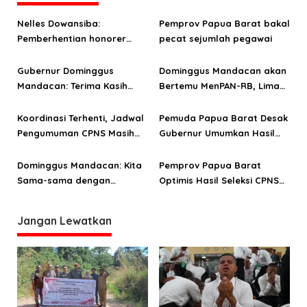
s
Nelles Dowansiba:
Pemprov Papua Barat bakal
i
Pemberhentian honorer
pecat sejumlah pegawai
p
supaya ada efek jera
o
Gubernur Dominggus
Dominggus Mandacan akan
Mandacan: Terima Kasih
Bertemu MenPAN-RB, Lima
s
Sudah Bekerja dan
Daerah Tunda Umumkan
Mengabdi Untuk Papua
Hasil Seleksi CPNS
Koordinasi Terhenti, Jadwal
Pemuda Papua Barat Desak
Barat
Pengumuman CPNS Masih
Gubernur Umumkan Hasil
Belum Pasti
Seleksi CPNS 2018
Dominggus Mandacan: Kita
Pemprov Papua Barat
Sama-sama dengan
Optimis Hasil Seleksi CPNS
Pemprov Papua Umumkan
2018 Diumumkan Januari
Hasil Seleksi CPNS 2018
Jangan Lewatkan