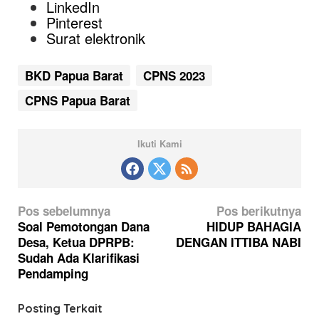
LinkedIn
Pinterest
Surat elektronik
BKD Papua Barat
CPNS 2023
CPNS Papua Barat
Ikuti Kami
N
Pos sebelumnya
Pos berikutnya
a
Soal Pemotongan Dana
HIDUP BAHAGIA
Desa, Ketua DPRPB:
DENGAN ITTIBA NABI
v
Sudah Ada Klarifikasi
i
Pendamping
g
a
Posting Terkait