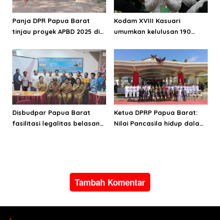
Panja DPR Papua Barat
Kodam XVIII Kasuari
tinjau proyek APBD 2025 di
umumkan kelulusan 190
Manokwari Selatan dan
Cata PK TNI AD gelombang
Bintuni
II TA 2026
Disbudpar Papua Barat
Ketua DPRP Papua Barat:
fasilitasi legalitas belasan
Nilai Pancasila hidup dalam
lembaga kesenian di tiga
kehidupan masyarakat
kabupaten
Papua
Tambah Komentar