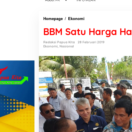
Homepage
/
Ekonomi
B
B
BBM Satu Harga Ha
M
S
Redaksi Papua Kita
28 Februari 2019
a
Ekonomi
,
Nasional
t
u
H
a
r
g
a
H
a
d
i
r
d