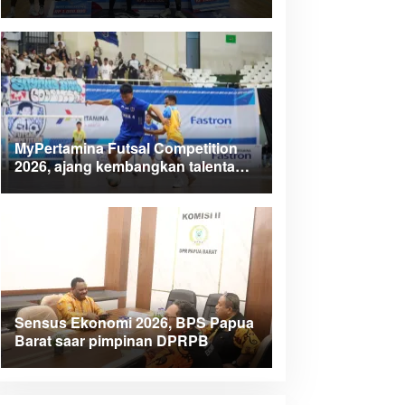
dorong talenta muda berprestasi
MyPertamina Futsal Competition
2026, ajang kembangkan talenta
muda dan berdayakan UMKM lokal
Papua
Sensus Ekonomi 2026, BPS Papua
Barat saar pimpinan DPRPB