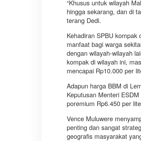
“Khusus untuk wilayah Malu
hingga sekarang, dan di tah
terang Dedi.
Kehadiran SPBU kompak d
manfaat bagi warga sekit
dengan wilayah-wilayah l
kompak di wilayah ini, m
mencapai Rp10.000 per lit
Adapun harga BBM di Lem
Keputusan Menteri ESDM 
poremium Rp6.450 per liter
Vence Muluwere menyamp
penting dan sangat strate
geografis masyarakat yang