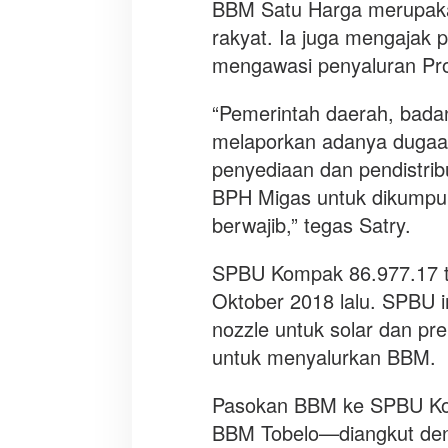
BBM Satu Harga merupakan
rakyat. Ia juga mengajak p
mengawasi penyaluran Pr
“Pemerintah daerah, bad
melaporkan adanya dugaa
penyediaan dan pendistrib
BPH Migas untuk dikumpulk
berwajib,” tegas Satry.
SPBU Kompak 86.977.17 te
Oktober 2018 lalu. SPBU i
nozzle untuk solar dan pr
untuk menyalurkan BBM.
Pasokan BBM ke SPBU Kompa
BBM Tobelo—diangkut den