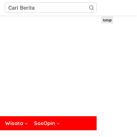
tutup
Wisata
SosOpin