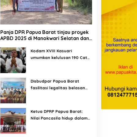
Panja DPR Papua Barat tinjau proyek
APBD 2025 di Manokwari Selatan dan
Bintuni
Kodam XVIII Kasuari
umumkan kelulusan 190 Cata
PK TNI AD gelombang II TA
2026
Disbudpar Papua Barat
fasilitasi legalitas belasan
lembaga kesenian di tiga
kabupaten
Ketua DPRP Papua Barat:
Nilai Pancasila hidup dalam
kehidupan masyarakat
Papua