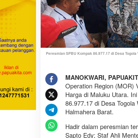
i
H
a
l
m
a
h
e
Peresmian SPBU Kompak 86.977.17 di Desa Togola 
r
a
B
MANOKWARI, PAPUAKI
a
Operation Region (MOR) 
r
a
Harga di Maluku Utara. I
t
86.977.17 di Desa Togola
Halmahera Barat.
Hadir dalam peresmian ter
Sapto Edy; Staf Ahli Men