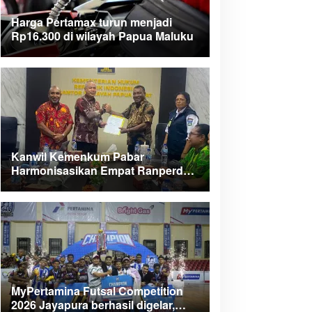
Harga Pertamax turun menjadi
Rp16.300 di wilayah Papua Maluku
Kanwil Kemenkum Pabar
Harmonisasikan Empat Ranperda
Kabupaten Teluk Wondama
MyPertamina Futsal Competition
2026 Jayapura berhasil digelar,