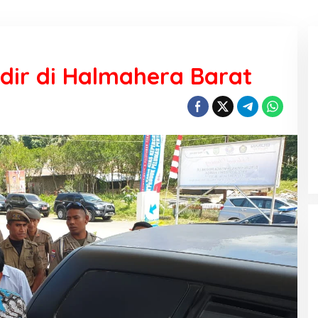
dir di Halmahera Barat
Harga Pertamax turun menjadi
Rp16.300 di wilayah Papua Maluku
Di Ekonomi
|
1 Agustus 2026