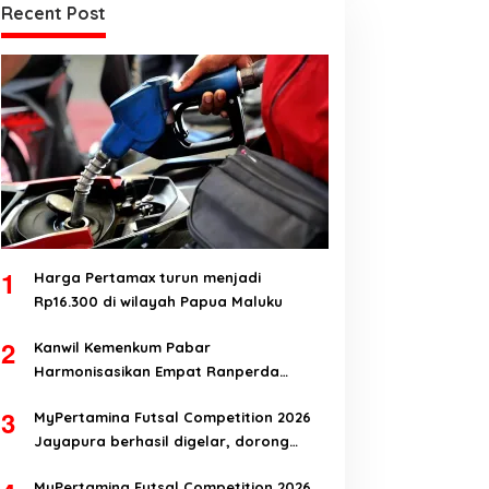
Recent Post
1
Harga Pertamax turun menjadi
Rp16.300 di wilayah Papua Maluku
2
Kanwil Kemenkum Pabar
Harmonisasikan Empat Ranperda
Kabupaten Teluk Wondama
3
MyPertamina Futsal Competition 2026
Jayapura berhasil digelar, dorong
talenta muda berprestasi
MyPertamina Futsal Competition 2026,