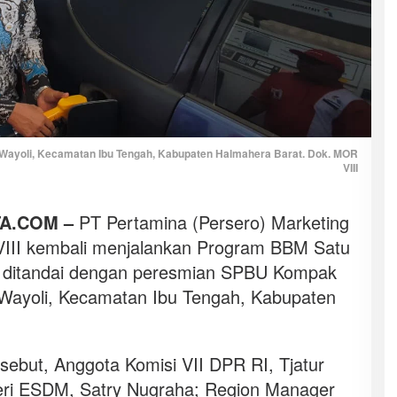
Wayoli, Kecamatan Ibu Tengah, Kabupaten Halmahera Barat. Dok. MOR
VIII
TA.COM –
PT Pertamina (Persero) Marketing
VIII kembali menjalankan Program BBM Satu
ni ditandai dengan peresmian SPBU Kompak
 Wayoli, Kecamatan Ibu Tengah, Kabupaten
sebut, Anggota Komisi VII DPR RI, Tjatur
teri ESDM, Satry Nugraha; Region Manager