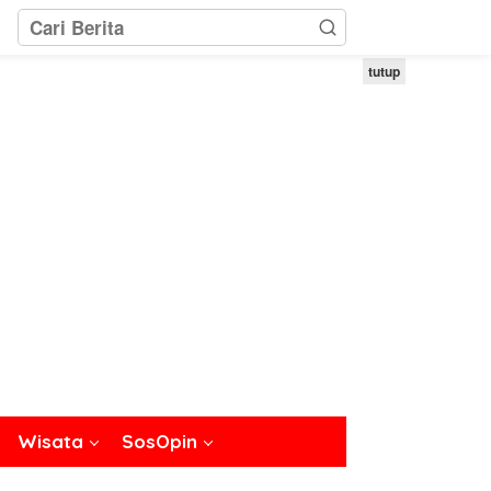
tutup
Wisata
SosOpin