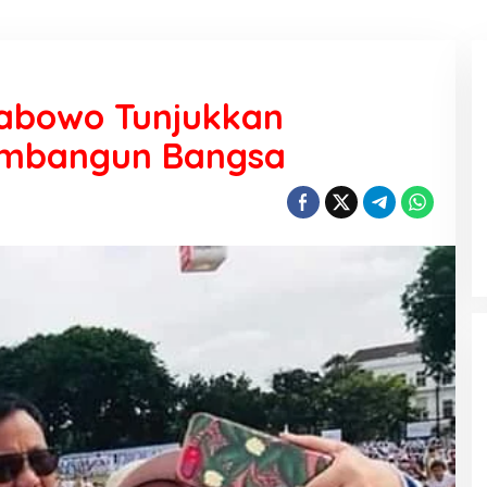
rabowo Tunjukkan
embangun Bangsa
KEMARAU, ANTARA SUNNATULLAH
DAN MUHASABAH
Di Religi
|
7 Agustus 2026