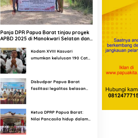
Panja DPR Papua Barat tinjau proyek
APBD 2025 di Manokwari Selatan dan
Bintuni
Kodam XVIII Kasuari
umumkan kelulusan 190 Cata
PK TNI AD gelombang II TA
2026
Disbudpar Papua Barat
fasilitasi legalitas belasan
lembaga kesenian di tiga
kabupaten
Ketua DPRP Papua Barat:
Nilai Pancasila hidup dalam
kehidupan masyarakat
Papua