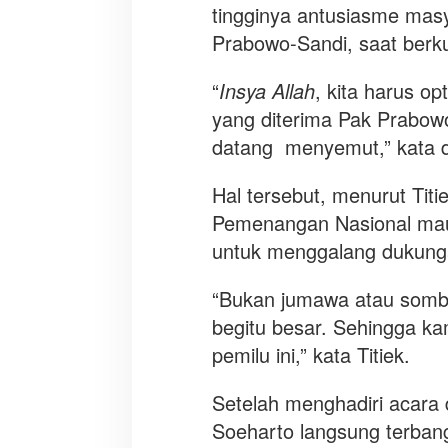
tingginya antusiasme mas
Prabowo-Sandi, saat berk
“
Insya Allah
, kita harus o
yang diterima Pak Prabowo
datang menyemut,” kata d
Hal tersebut, menurut Ti
Pemenangan Nasional mau
untuk menggalang dukun
“Bukan jumawa atau somb
begitu besar. Sehingga k
pemilu ini,” kata Titiek.
Setelah menghadiri acara 
Soeharto langsung terban