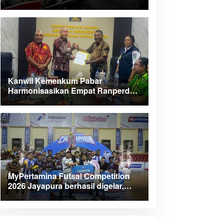
Kanwil Kemenkum Pabar
Harmonisasikan Empat Ranperda
Kabupaten Teluk Wondama
MyPertamina Futsal Competition
2026 Jayapura berhasil digelar,
dorong talenta muda berprestasi