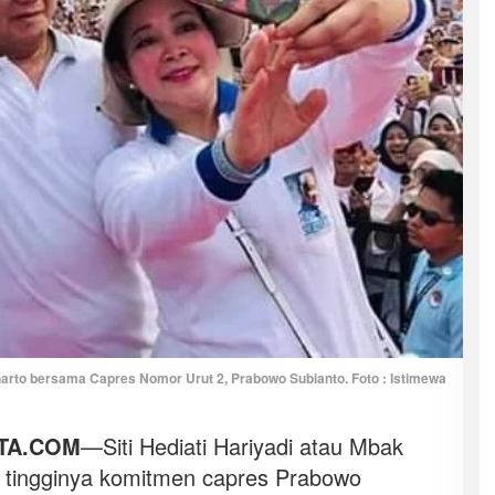
harto bersama Capres Nomor Urut 2, Prabowo Subianto. Foto : Istimewa
TA.COM
—Siti Hediati Hariyadi atau Mbak
an tingginya komitmen capres Prabowo