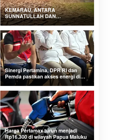
KEMARAU, ANTARA
SUNNATULLAH DAN
MUHASABAH
Sinergi Pertamina, DPR RI dan
Pemda pastikan akses energi di
Teluk Bintuni
Harga Pertamax turun menjadi
Rp16.300 di wilayah Papua Maluku