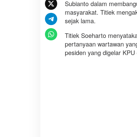
e
Subianto dalam membang
n
masyarakat. Titiek mengak
T
sejak lama.
u
l
Titiek Soeharto menyataka
u
s
pertanyaan wartawan yang
M
pesiden yang digelar KPU 
e
m
b
a
n
g
u
n
B
a
n
g
s