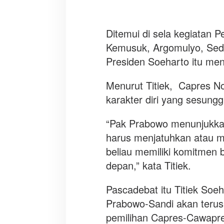
a
Ditemui di sela kegiatan P
Kemusuk, Argomulyo, Seday
Presiden Soeharto itu me
Menurut Titiek, Capres N
karakter diri yang sesung
“Pak Prabowo menunjukkan
harus menjatuhkan atau m
beliau memiliki komitmen
depan,” kata Titiek.
Pascadebat itu Titiek Soeh
Prabowo-Sandi akan teru
pemilihan Capres-Cawapres 