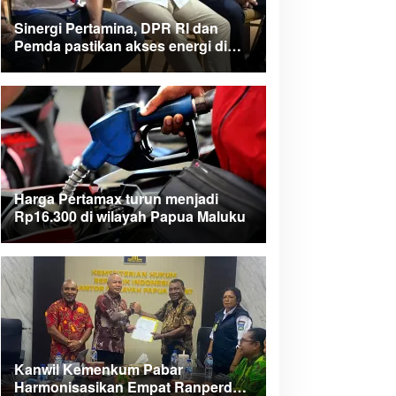
Sinergi Pertamina, DPR RI dan
Pemda pastikan akses energi di
Teluk Bintuni
Harga Pertamax turun menjadi
Rp16.300 di wilayah Papua Maluku
Kanwil Kemenkum Pabar
Harmonisasikan Empat Ranperda