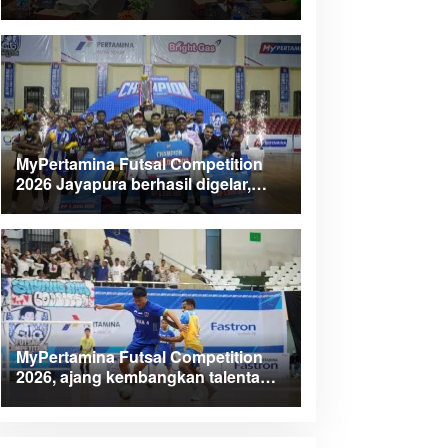
Kabupaten Teluk Wondama
MyPertamina Futsal Competition
2026 Jayapura berhasil digelar,
dorong talenta muda berprestasi
MyPertamina Futsal Competition
2026, ajang kembangkan talenta
muda dan berdayakan UMKM lokal
Papua