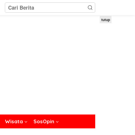
tutup
Wisata
SosOpin