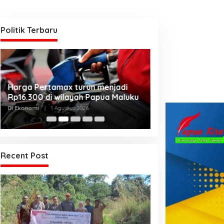
Politik Terbaru
Kanwil Kemenku
Harga Pertamax turun menjadi
Harmonisasikan
Rp16.300 di wilayah Papua Maluku
Kabupaten Telu
Di Hukum & Kriminal, 
Di Ekonomi
|
1 Agustus 2026
2026
Recent Post