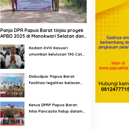
Panja DPR Papua Barat tinjau proyek
APBD 2025 di Manokwari Selatan dan
Bintuni
Kodam XVIII Kasuari
umumkan kelulusan 190 Cata
PK TNI AD gelombang II TA
2026
Disbudpar Papua Barat
fasilitasi legalitas belasan
lembaga kesenian di tiga
kabupaten
Ketua DPRP Papua Barat:
Nilai Pancasila hidup dalam
kehidupan masyarakat
Papua