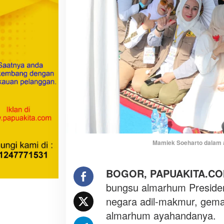
o
n
e
s
i
a
A
k
a
n
J
a
d
Mamiek Soeharto dalam ac
i
N
e
BOGOR, PAPUAKITA.C
g
bungsu almarhum Presiden
a
negara adil-makmur, gemah 
r
almarhum ayahandanya.
a