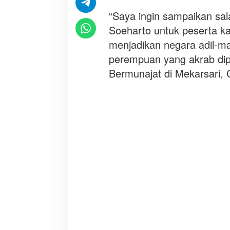
A
d
“Saya ingin sampaikan sa
i
Soeharto untuk peserta 
l
menjadikan negara adil-ma
M
perempuan yang akrab dip
a
k
Bermunajat di Mekarsari, C
m
u
r