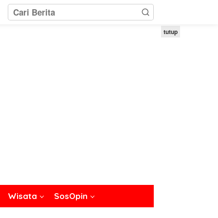
tutup
Wisata
SosOpin