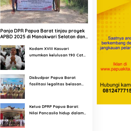
Panja DPR Papua Barat tinjau proyek
APBD 2025 di Manokwari Selatan dan
Bintuni
Kodam XVIII Kasuari
umumkan kelulusan 190 Cata
PK TNI AD gelombang II TA
2026
Disbudpar Papua Barat
fasilitasi legalitas belasan
lembaga kesenian di tiga
kabupaten
Ketua DPRP Papua Barat:
Nilai Pancasila hidup dalam
kehidupan masyarakat
Papua