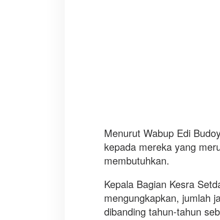
K
e
b
e
r
s
a
m
a
a
n
Menurut Wabup Edi Budoyo,
kepada mereka yang mer
membutuhkan.
Kepala Bagian Kesra Setd
mengungkapkan, jumlah ja
dibanding tahun-tahun se