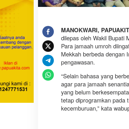
o
k
w
a
r
MANOKWARI, PAPUAKIT
i
dilepas oleh Wakil Bupati
D
Para jamaah umroh diingat
i
Mekkah berbeda dengan In
i
n
pengawasan.
g
a
“Selain bahasa yang berbed
t
agar para jamaah senanti
k
yang belum berkesempatan
a
n
tetap diprogramkan pada 
J
kecemburuan,” kata wabu
a
g
a