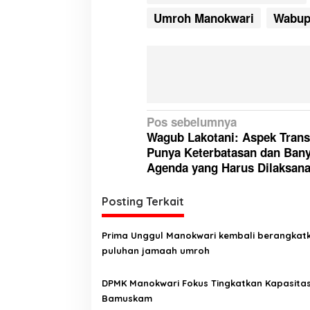
Umroh Manokwari
Wabup
N
Pos sebelumnya
Wagub Lakotani: Aspek Trans
a
Punya Keterbatasan dan Ban
v
Agenda yang Harus Dilaksan
i
g
Posting Terkait
a
Prima Unggul Manokwari kembali berangkat
s
puluhan jamaah umroh
i
p
DPMK Manokwari Fokus Tingkatkan Kapasita
Bamuskam
o