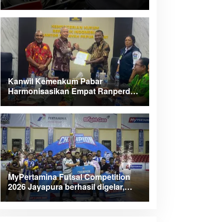
Kanwil Kemenkum Pabar
Harmonisasikan Empat Ranperda
Kabupaten Teluk Wondama
MyPertamina Futsal Competition
2026 Jayapura berhasil digelar,
dorong talenta muda berprestasi