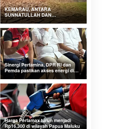
KEMARAU, ANTARA
SUNNATULLAH DAN
MUHASABAH
Sinergi Pertamina, DPR RI dan
Pemda pastikan akses energi di
Teluk Bintuni
Harga Pertamax turun menjadi
Rp16.300 di wilayah Papua Maluku