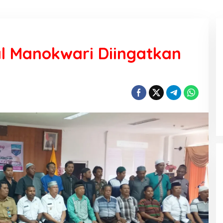
 Manokwari Diingatkan
KEMARAU, ANTARA SUNNATULLAH
DAN MUHASABAH
Di Religi
|
7 Agustus 2026