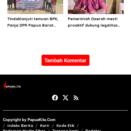
Tindaklanjuti temuan BPK,
Pemerintah Daerah mesti
Panja DPR Papua Barat
proaktif dukung legalitas
turlap ke tiga lokasi proyek
pertambangan rakyat di
di Manokwari
Papua Barat
Tambah Komentar
Copyright by PapuaKita.Com
Indeks Berita
Karir
Kode Etik
Pedoman Media Siber
Tentang kami
Redaksi