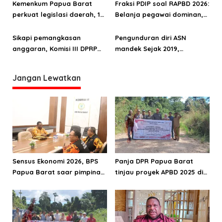
predikat WBK
Kemenkum Papua Barat
Fraksi PDIP soal RAPBD 2026:
perkuat legislasi daerah, 123
Belanja pegawai dominan,
Raperda dan Raperkada
ruang fiskal terbatas
diharmonisasi sepanjang
Sikapi pemangkasan
Pengunduran diri ASN
2025
anggaran, Komisi III DPRP
mandek Sejak 2019,
PB minta OPD mitra segera
Inspektur Papua Barat
serahkan RKA 2026
tegur keras Dinas PUPR
Jangan Lewatkan
Sensus Ekonomi 2026, BPS
Panja DPR Papua Barat
Papua Barat saar pimpinan
tinjau proyek APBD 2025 di
DPRPB
Manokwari Selatan dan
Bintuni