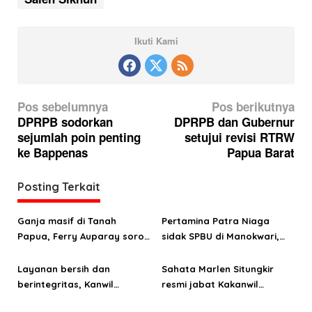
Ikuti Kami
N
Pos sebelumnya
Pos berikutnya
a
DPRPB sodorkan
DPRPB dan Gubernur
sejumlah poin penting
setujui revisi RTRW
v
ke Bappenas
Papua Barat
i
g
Posting Terkait
a
s
Ganja masif di Tanah
Pertamina Patra Niaga
Papua, Ferry Auparay soroti
sidak SPBU di Manokwari,
i
jalur suplai hingga
temukan pelanggaran BBM
p
lemahnya intervensi
subsidi
Layanan bersih dan
Sahata Marlen Situngkir
o
ekonomi
berintegritas, Kanwil
resmi jabat Kakanwil
Kemenkum Papua Barat raih
Kemenkum Papua Barat
s