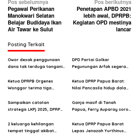
N
Pos sebelumnya
Pos berikutnya
a
Pegawai Perikanan
Penetapan APBD 2021
Manokwari Selatan
lebih awal, DPRPB:
v
Belajar Budidaya Ikan
Kegiatan OPD mestinya
i
Air Tawar ke Sulut
lancar
g
a
Posting Terkait
s
Owor desak penggunaan
DPD Partai Golkar
i
dana tak terduga tangani
Pegunungan Arfak segera
p
bencana di Kampung Coisi
laksanakan Musda
o
Ketua DPRPB Orgenes
Ketua DPRP Papua Barat:
Wonggor terima tiga
Nilai Pancasila hidup dalam
s
aspirasi prioritas warga
kehidupan masyarakat
Kampung Sinaitousi dan
Papua
Sampaikan catatan
Ganja masif di Tanah
Sigim
strategis LKPj 2025, DPRP
Papua, Ferry Auparay soroti
Papua Barat: OAP harus jadi
jalur suplai hingga
fokus pembangunan
lemahnya intervensi
2 keluarga kehilangan
Ketua DPRP Papua Barat
ekonomi
tempat tinggal akibat
Lepas Jenazah Yurthinus
kebakaran di Distrik
Mandacan