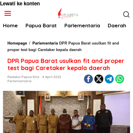
Lewati ke konten
Home
Papua Barat
Parlementaria
Daerah
Homepage
/
Parlementaria
DPR Papua Barat usulkan fit and
proper test bagi Caretaker kepala daerah
DPR Papua Barat usulkan fit and proper
test bagi Caretaker kepala daerah
Redaksi Papua Kita
4 April 2022
Parlementaria