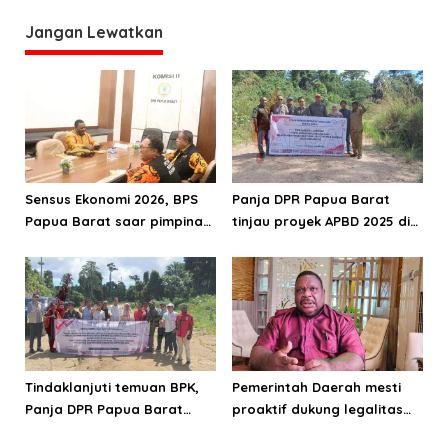
Mokwam
Jangan Lewatkan
Sensus Ekonomi 2026, BPS
Panja DPR Papua Barat
Papua Barat saar pimpinan
tinjau proyek APBD 2025 di
DPRPB
Manokwari Selatan dan
Bintuni
Tindaklanjuti temuan BPK,
Pemerintah Daerah mesti
Panja DPR Papua Barat
proaktif dukung legalitas
turlap ke tiga lokasi proyek
pertambangan rakyat di