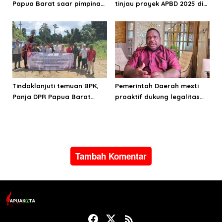
Papua Barat saar pimpinan
tinjau proyek APBD 2025 di
DPRPB
Manokwari Selatan dan
Bintuni
Tindaklanjuti temuan BPK,
Pemerintah Daerah mesti
Panja DPR Papua Barat
proaktif dukung legalitas
turlap ke tiga lokasi proyek
pertambangan rakyat di
di Manokwari
Papua Barat
Tambah Komentar