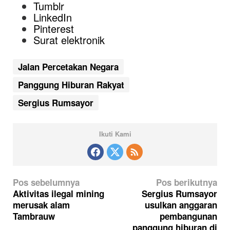
Tumblr
LinkedIn
Pinterest
Surat elektronik
Jalan Percetakan Negara
Panggung Hiburan Rakyat
Sergius Rumsayor
Ikuti Kami
N
Pos sebelumnya
Pos berikutnya
a
Aktivitas ilegal mining
Sergius Rumsayor
merusak alam
usulkan anggaran
v
Tambrauw
pembangunan
i
panggung hiburan di