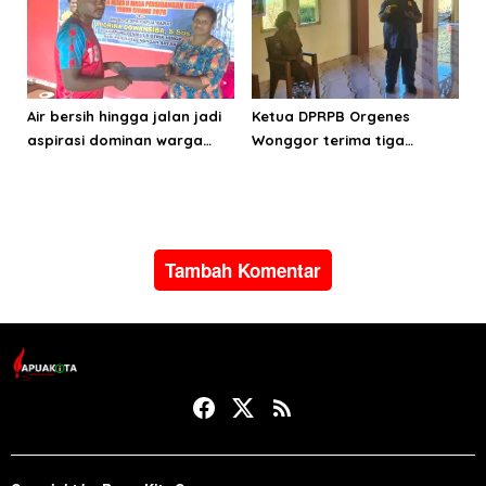
Air bersih hingga jalan jadi
Ketua DPRPB Orgenes
aspirasi dominan warga
Wonggor terima tiga
Hink, Aporina: Harus jadi
aspirasi prioritas warga
prioritas pembangunan
Kampung Sinaitousi dan
Sigim
Tambah Komentar