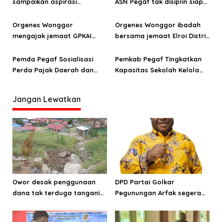
sampaikan aspirasi
ASN Pegaf tak disiplin siap-
s
infrastruktur ke anggota
siap mutasi dan gaji
DPRP Papua Barat Aporina
ditahan
Orgenes Wonggor
Orgenes Wonggor ibadah
Dowansiba
mengajak jemaat GPKAI
bersama jemaat Elroi Distrik
Lahairoy Iranmeba terus
Hink Pegunungan Arfak
bekerja sama perkuat
Pemda Pegaf Sosialisasi
Pemkab Pegaf Tingkatkan
keimanan
Perda Pajak Daerah dan
Kapasitas Sekolah Kelola
Retribusi
Dana BOS
Jangan Lewatkan
Owor desak penggunaan
DPD Partai Golkar
dana tak terduga tangani
Pegunungan Arfak segera
bencana di Kampung Coisi
laksanakan Musda