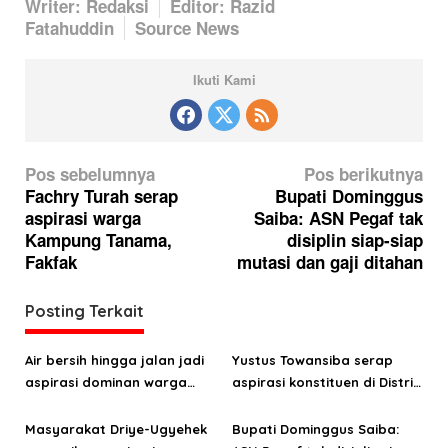
Writer: Redaksi
Editor: Razid
Fatahuddin
Source News
Ikuti Kami
N
Pos sebelumnya
Pos berikutnya
a
Fachry Turah serap
Bupati Dominggus
aspirasi warga
Saiba: ASN Pegaf tak
v
Kampung Tanama,
disiplin siap-siap
i
Fakfak
mutasi dan gaji ditahan
g
a
Posting Terkait
s
Air bersih hingga jalan jadi
Yustus Towansiba serap
i
aspirasi dominan warga
aspirasi konstituen di Distrik
p
Hink, Aporina: Harus jadi
Taige dan Didohu, Pegaf
o
prioritas pembangunan
Masyarakat Driye-Ugyehek
Bupati Dominggus Saiba: