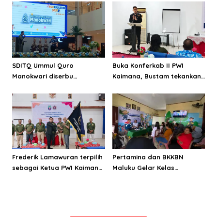
SDITQ Ummul Quro
Buka Konferkab II PWI
Manokwari diserbu
Kaimana, Bustam tekankan
pengunjung Education Fair
pentingnya menjaga KEJ
MCM
dan perilaku
Frederik Lamawuran terpilih
Pertamina dan BKKBN
sebagai Ketua PWI Kaimana
Maluku Gelar Kelas
periode 2026-2029
Parenting, Perkuat
Ketahanan Keluarga