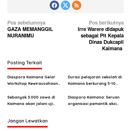
N
Pos sebelumnya
Pos berikutnya
a
GAZA MEMANGGIL
Irre Warere didapuk
NURANIMU
sebagai Plt Kepala
v
Dinas Dukcapil
i
Kaimana
g
a
Posting Terkait
s
Diaspora Kaimana Gelar
Durasi pelajaran sekolah di
i
Workshop Kewirausahaan
Kaimana berkurang 5-10
p
Pemuda 2025
menit selama bulan
o
Ramadan
Sebanyak 3.000 siswa di
Diaspora Kaimana: Seruan
Kaimana akan jalani uji
organisasi pemantik aksi
s
coba program MBG
mogok belajar sejumlah
sekolah
Jangan Lewatkan