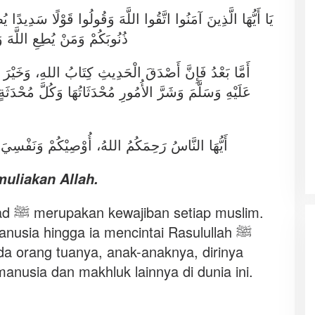
يَا أَيُّهَا الَّذِينَ آمَنُوا اتَّقُوا اللَّهَ وَقُولُوا قَوْلًا سَدِيدًا يُ
ذُنُوبَكُمْ وَمَنْ يُطِعِ اللَّهَ 
أَمَّا بَعْدُ فَإِنَّ أَصْدَقَ الْحَدِيثِ كِتَابُ اللهِ، وَخَيْ
عَلَيْهِ وَسَلَّمَ وَشَرَّ الأُمُورِ مُحْدَثَاتُهَا وَكُلَّ مُحْدَثَةٍ 
أَيُّهَا النَّاسُ رَحِمَكُمُ اللهُ، أُوْصِيْكُمْ وَنَفْسِيَ ب
uliakan Allah.
slim.
usia hingga ia mencintai Rasulullah ﷺ
da orang tuanya, anak-anaknya, dirinya
anusia dan makhluk lainnya di dunia ini.