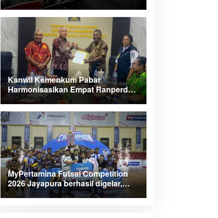
Kanwil Kemenkum Pabar
Harmonisasikan Empat Ranperda
Kabupaten Teluk Wondama
MyPertamina Futsal Competition
2026 Jayapura berhasil digelar,
dorong talenta muda berprestasi