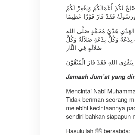
صْلِحْ لَكُمْ أَعْمَالَكُمْ وَيَغْفِرْ لَكُمْ
وَرَسُولَهُ فَقَدْ فَازَ فَوْزًا عَظِيمًا
رَ الهَدْيِ هَدْيُ مُحَمَّدٍ صَلَّى الله
ِبِدْعَةٌ وَكُلَّ بِدْعَةٍ ضَلاَلَةٌ وَكُلَّ
ضَلاَلَةٍ فِي النَّار
ِتَقْوَى اللهِ فَقَدْ فَازَ الْمُتَّقُوْنَ
Jamaah Jum’at yang dim
Mencintai Nabi Muhammad ﷺ merupakan kewajiban setiap mu
Tidak beriman seorang man
melebihi kecintaannya pa
sendiri bahkan siapapun m
Rasulullah ﷺ bersabda: