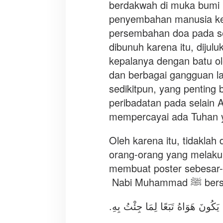
berdakwah di muka bumi in
penyembahan manusia kep
persembahan doa pada selai
dibunuh karena itu, dijuluk
kepalanya dengan batu ol
dan berbagai gangguan l
sedikitpun, yang penting
peribadatan pada selain 
mempercayai ada Tuhan yan
Oleh karena itu, tidakla
orang-orang yang melakuka
membuat poster sebesar-b
Nabi Muhamm
ى يَكُونَ هَوَاهُ تَبَعًا لِمَا جِئْتُ بِهِ