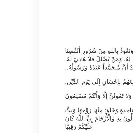
 وَنَعُوذُ بِاللهِ مِنْ شُرُورِ أَنْفُسِنَا
ّ لَهُ، وَمَنْ يُضْلِلْ فَلَا هَادِيَ لَهُ
هَدُ أَنَّ مُـحَمَّداً عَبْدُهُ وَرَسُولُهُ
ِعَهُمْ بِإِحْسَانٍ إِلَى يَوْمِ الدِّيْن
 وَلَا تَمُوتُنَّ إِلَّا وَأَنْتُمْ مُسْلِمُونَ
َاحِدَةٍ وَخَلَقَ مِنْهَا زَوْجَهَا وَبَثَّ
ُونَ بِهِ وَالْأَرْحَامَ إِنَّ اللَّهَ كَانَ
عَلَيْكُمْ رَقِيبًا