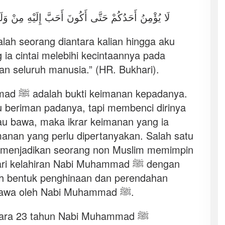
لَا يُؤْمِنُ أَحَدُكُمْ حَتَّى أَكُونَ أَحَبَّ إِلَيْهِ مِنْ وَ.
alah seorang diantara kalian hingga aku
 ia cintai melebihi kecintaannya pada
an seluruh manusia.” (HR. Bukhari).
epadanya.
beriman padanya, tapi membenci dirinya
iau bawa, maka ikrar keimanan yang ia
manan yang perlu dipertanyakan. Salah satu
 menjadikan seorang non Muslim memimpin
 kelahiran Nabi Muhammad ﷺ dengan
alah bentuk penghinaan dan perendahan
terhadap syariat yang dibawa oleh Nabi Muhammad ﷺ.
ara 23 tahun Nabi Muhammad ﷺ