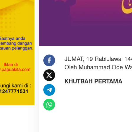
K
A
T
A
C
I
N
T
A
JUMAT, 19 Rabiulawal 14
Oleh Muhammad Ode Wahy
KHUTBAH PERTAMA