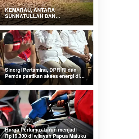
KEMARAU, ANTARA
SUNNATULLAH DAN
MUHASABAH
Sinergi Pertamina, DPR RI dan
Pemda pastikan akses energi di
Teluk Bintuni
Harga Pertamax turun menjadi
Rp16.300 di wilayah Papua Maluku