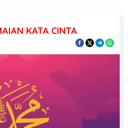
AIAN KATA CINTA
KEMARAU, ANTARA SUNNATULLAH
DAN MUHASABAH
Di Religi
|
7 Agustus 2026