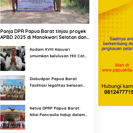
Panja DPR Papua Barat tinjau proyek
APBD 2025 di Manokwari Selatan dan
Bintuni
Kodam XVIII Kasuari
umumkan kelulusan 190 Cata
PK TNI AD gelombang II TA
2026
Disbudpar Papua Barat
fasilitasi legalitas belasan
lembaga kesenian di tiga
kabupaten
Ketua DPRP Papua Barat:
Nilai Pancasila hidup dalam
kehidupan masyarakat
Papua