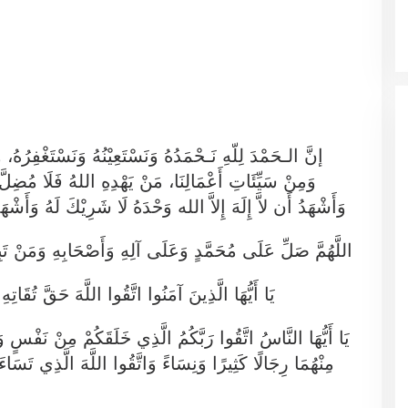
إنَّ الـحَمْدَ لِلّهِ نَـحْمَدُهُ وَنَسْتَعِيْنُهُ وَنَسْتَغْفِرُهُ،
وَمِنْ سَيِّئَاتِ أَعْمَالِنَا، مَنْ يَهْدِهِ اللهُ فَلَا مُضِلَ،
وَأَشْهَدُ أَن لاَّ إِلَهَ إِلاَّ الله وَحْدَهُ لَا شَرِيْكَ لَهُ وَأَشْ..
اللَّهُمَّ صَلِّ عَلَى مُحَمَّدٍ وَعَلَى آلِهِ وَأَصْحَابِهِ وَمَنْ تَب.
يَا أَيُّهَا الَّذِينَ آمَنُوا اتَّقُوا اللَّهَ حَقَّ تُقَاتِهِ
يَا أَيُّهَا النَّاسُ اتَّقُوا رَبَّكُمُ الَّذِي خَلَقَكُمْ مِنْ نَفْسٍ و
مِنْهُمَا رِجَالًا كَثِيرًا وَنِسَاءً وَاتَّقُوا اللَّهَ الَّذِي تَسَاءَل