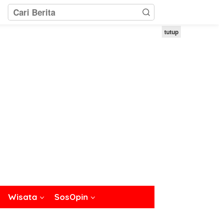
tutup
Wisata
SosOpin