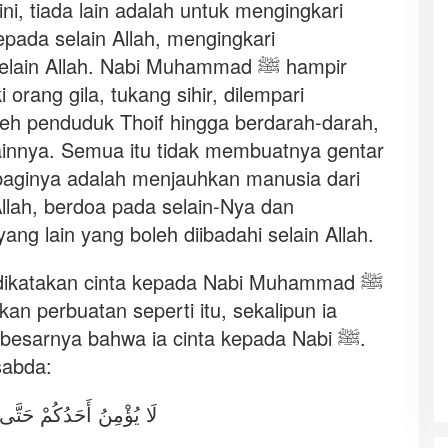
i, tiada lain adalah untuk mengingkari
ada selain Allah, mengingkari
n Allah. Nabi Muhammad ﷺ hampir
i orang gila, tukang sihir, dilempari
eh penduduk Thoif hingga berdarah-darah,
ainnya. Semua itu tidak membuatnya gentar
 baginya adalah menjauhkan manusia dari
Allah, berdoa pada selain-Nya dan
g lain yang boleh diibadahi selain Allah.
h dikatakan cinta kepada Nabi Muhammad ﷺ
n perbuatan seperti itu, sekalipun ia
esarnya bahwa ia cinta kepada Nabi ﷺ.
ad ﷺ bersabda:
لَا يُؤْمِنُ أَحَدُكُمْ حَتَّ.