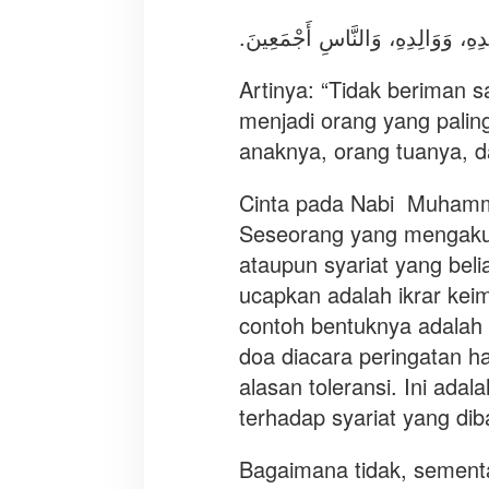
لَدِهِ، وَوَالِدِهِ، وَالنَّاسِ أَجْمَعِينَ
Artinya: “Tidak beriman s
menjadi orang yang paling
anaknya, orang tuanya, d
Cinta pada Nabi Muhammad ﷺ adalah bukti keimanan k
Seseorang yang mengaku 
ataupun syariat yang bel
ucapkan adalah ikrar kei
contoh bentuknya adalah
doa diacara peringatan hari
alasan toleransi. Ini ad
Bagaimana tidak, sement