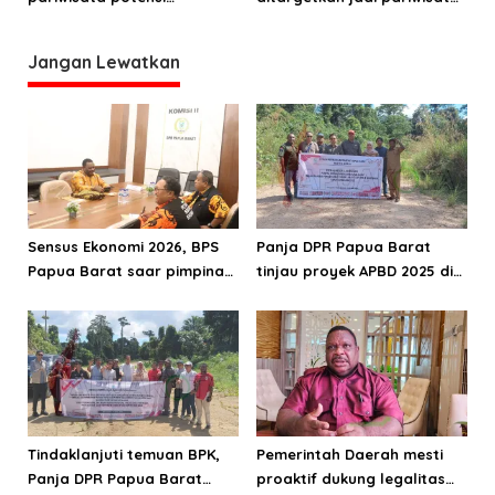
kemandirian fiskal daerah
unggulan Papua Barat
Jangan Lewatkan
Sensus Ekonomi 2026, BPS
Panja DPR Papua Barat
Papua Barat saar pimpinan
tinjau proyek APBD 2025 di
DPRPB
Manokwari Selatan dan
Bintuni
Tindaklanjuti temuan BPK,
Pemerintah Daerah mesti
Panja DPR Papua Barat
proaktif dukung legalitas