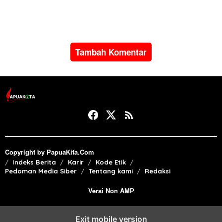
turlap ke tiga lokasi proyek
pertambangan rakyat di
di Manokwari
Papua Barat
Tambah Komentar
Copyright by PapuaKita.Com
Indeks Berita
Karir
Kode Etik
Pedoman Media Siber
Tentang kami
Redaksi
Versi Non AMP
Exit mobile version