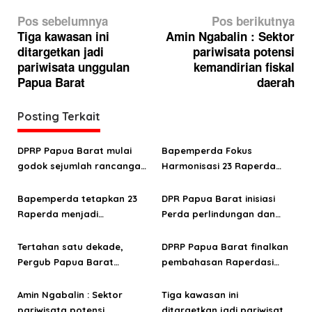
N
Pos sebelumnya
Pos berikutnya
a
Tiga kawasan ini
Amin Ngabalin : Sektor
ditargetkan jadi
pariwisata potensi
v
pariwisata unggulan
kemandirian fiskal
i
Papua Barat
daerah
g
a
Posting Terkait
s
DPRP Papua Barat mulai
Bapemperda Fokus
i
godok sejumlah rancangan
Harmonisasi 23 Raperda
p
produk hukum prioritas
Usai Penetapan
o
2026
Propemperda 2026
Bapemperda tetapkan 23
DPR Papua Barat inisiasi
Raperda menjadi
Perda perlindungan dan
s
Propemperda 2026
pengembangan situs
keagamaan
Tertahan satu dekade,
DPRP Papua Barat finalkan
Pergub Papua Barat
pembahasan Raperdasi
tentang KTR segera jadi
KTR, ganjaran sanksi
Raperdasi
menanti
Amin Ngabalin : Sektor
Tiga kawasan ini
pariwisata potensi
ditargetkan jadi pariwisata