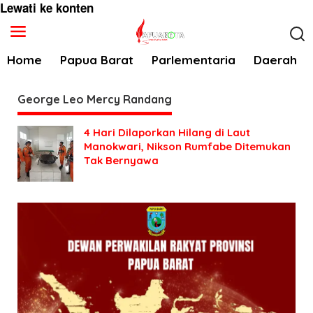
Lewati ke konten
Home
Papua Barat
Parlementaria
Daerah
George Leo Mercy Randang
4 Hari Dilaporkan Hilang di Laut
Manokwari, Nikson Rumfabe Ditemukan
Tak Bernyawa