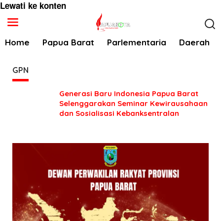
Lewati ke konten
Home
Papua Barat
Parlementaria
Daerah
GPN
Generasi Baru Indonesia Papua Barat
Selenggarakan Seminar Kewirausahaan
dan Sosialisasi Kebanksentralan