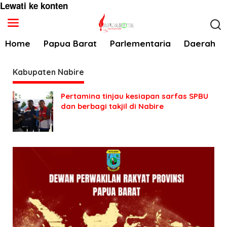
Lewati ke konten
Home
Papua Barat
Parlementaria
Daerah
Kabupaten Nabire
Pertamina tinjau kesiapan sarfas SPBU
dan berbagi takjil di Nabire