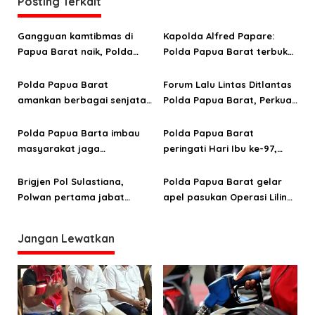
a
Posting Terkait
s
Gangguan kamtibmas di
Kapolda Alfred Papare:
i
Papua Barat naik, Polda
Polda Papua Barat terbuka
p
evaluasi kinerja jajaran
terhadap kritik untuk
o
perbaikan institusi
Polda Papua Barat
Forum Lalu Lintas Ditlantas
amankan berbagai senjata
Polda Papua Barat, Perkuat
s
tajam saat Ramadhan
kolaborasi keselamatan
berkendara
Polda Papua Barta imbau
Polda Papua Barat
masyarakat jaga
peringati Hari Ibu ke-97,
kamtibmas selama
Teguhkan peran strategis
perayaan HUT 171
perempuan menuju
Brigjen Pol Sulastiana,
Polda Papua Barat gelar
Pekabaran Injil
Indonesia Emas 2045
Polwan pertama jabat
apel pasukan Operasi Lilin
Wakapolda Papua Barat
Mansinam 2025
Jangan Lewatkan