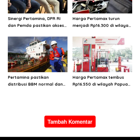
Sinergi Pertamina, DPR RI
Harga Pertamax turun
dan Pemda pastikan akses
menjadi Rp16.300 di wilayah
energi di Teluk Bintuni
Papua Maluku
Pertamina pastikan
Harga Pertamax tembus
distribusi BBM normal dan
Rp16.550 di wilayah Papua
lancar di wilayah Papua
Maluku, harga Biosolar dan
Maluku
Pertalite tetap
Tambah Komentar