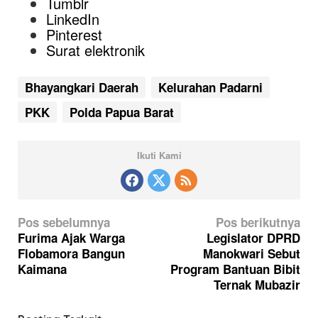
Tumblr
LinkedIn
Pinterest
Surat elektronik
Bhayangkari Daerah
Kelurahan Padarni
PKK
Polda Papua Barat
Ikuti Kami
N
Pos sebelumnya
Pos berikutnya
a
Furima Ajak Warga
Legislator DPRD
Flobamora Bangun
Manokwari Sebut
v
Kaimana
Program Bantuan Bibit
i
Ternak Mubazir
g