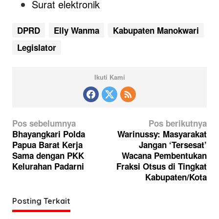
Surat elektronik
DPRD
Elly Wanma
Kabupaten Manokwari
Legislator
Ikuti Kami
N
Pos sebelumnya
Pos berikutnya
a
Bhayangkari Polda
Warinussy: Masyarakat
Papua Barat Kerja
Jangan ‘Tersesat’
v
Sama dengan PKK
Wacana Pembentukan
i
Kelurahan Padarni
Fraksi Otsus di Tingkat
g
Kabupaten/Kota
a
Posting Terkait
s