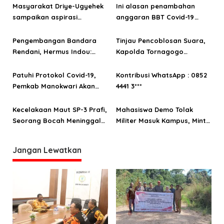
i
Masyarakat Driye-Ugyehek
Ini alasan penambahan
p
sampaikan aspirasi
anggaran BBT Covid-19
o
infrastruktur ke anggota
Manokwari sebesar 55,324
DPRP Papua Barat Aporina
miliar
Pengembangan Bandara
Tinjau Pencoblosan Suara,
s
Dowansiba
Rendani, Hermus Indou:
Kapolda Tornagogo
Upaya Mengubah Citra
Sihombing Ingatkan
Manokwari
Protokol Kesehatan
Patuhi Protokol Covid-19,
Kontribusi WhatsApp : 0852
Pemkab Manokwari Akan
4441 3***
Batasi Peserta Upacara
HUT ke 122
Kecelakaan Maut SP-3 Prafi,
Mahasiswa Demo Tolak
Seorang Bocah Meninggal
Militer Masuk Kampus, Minta
Ditempat
Pendidikan Digratiskan di
Tanah Papua
Jangan Lewatkan