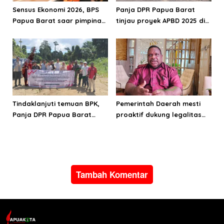
Sensus Ekonomi 2026, BPS
Panja DPR Papua Barat
Papua Barat saar pimpinan
tinjau proyek APBD 2025 di
DPRPB
Manokwari Selatan dan
Bintuni
Tindaklanjuti temuan BPK,
Pemerintah Daerah mesti
Panja DPR Papua Barat
proaktif dukung legalitas
turlap ke tiga lokasi proyek
pertambangan rakyat di
di Manokwari
Papua Barat
Tambah Komentar