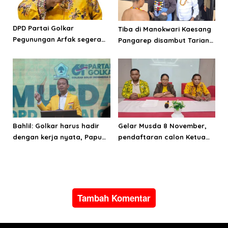
DPD Partai Golkar
Tiba di Manokwari Kaesang
Pegunungan Arfak segera
Pangarep disambut Tarian
laksanakan Musda
Adat Arfak
Bahlil: Golkar harus hadir
Gelar Musda 8 November,
dengan kerja nyata, Papua
pendaftaran calon Ketua
adalah masa depan
Golkar Papua Barat segera
Indonesia
dibuka
Tambah Komentar