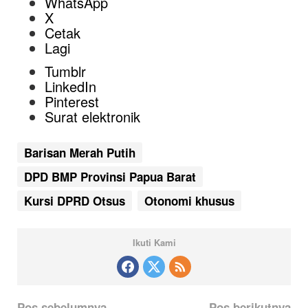
WhatsApp
X
Cetak
Lagi
Tumblr
LinkedIn
Pinterest
Surat elektronik
Barisan Merah Putih
DPD BMP Provinsi Papua Barat
Kursi DPRD Otsus
Otonomi khusus
Ikuti Kami
N
Pos sebelumnya
Pos berikutnya