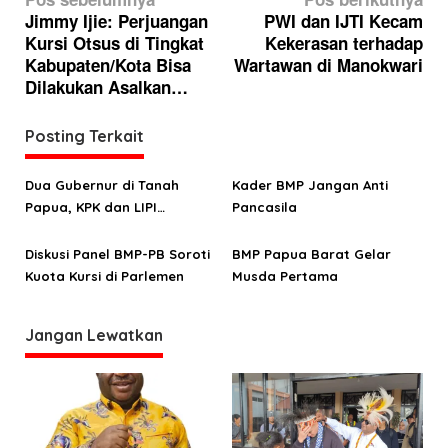
a
Jimmy Ijie: Perjuangan
PWI dan IJTI Kecam
Kursi Otsus di Tingkat
Kekerasan terhadap
v
Kabupaten/Kota Bisa
Wartawan di Manokwari
i
Dilakukan Asalkan…
g
a
Posting Terkait
s
Dua Gubernur di Tanah
Kader BMP Jangan Anti
i
Papua, KPK dan LIPI
Pancasila
p
Bersama Kaji
o
Penyelenggaraan Otsus
Diskusi Panel BMP-PB Soroti
BMP Papua Barat Gelar
Kuota Kursi di Parlemen
Musda Pertama
s
Jangan Lewatkan