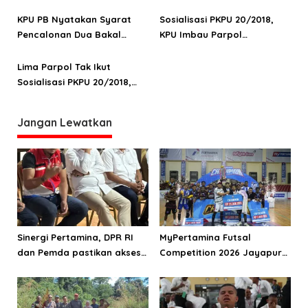
Perindo: KPU Jangan
Narapidana
Langgar Aturan Sendiri
KPU PB Nyatakan Syarat
Sosialisasi PKPU 20/2018,
Pencalonan Dua Bakal
KPU Imbau Parpol
Calon DPD TMS
Perhatikan Syarat
Pencalonan dan Kuota 30
Lima Parpol Tak Ikut
Persen Perempuan
Sosialisasi PKPU 20/2018,
Perindo: KPU Harus Tegas
Jangan Lewatkan
Sinergi Pertamina, DPR RI
MyPertamina Futsal
dan Pemda pastikan akses
Competition 2026 Jayapura
energi di Teluk Bintuni
berhasil digelar, dorong
talenta muda berprestasi