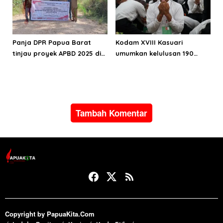
Panja DPR Papua Barat
Kodam XVIII Kasuari
tinjau proyek APBD 2025 di
umumkan kelulusan 190
Manokwari Selatan dan
Cata PK TNI AD gelombang
Bintuni
II TA 2026
Tambah Komentar
Copyright by PapuaKita.Com