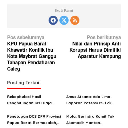
Ikuti Kami
N
Pos sebelumnya
Pos berikutnya
a
KPU Papua Barat
Nilai dan Prinsip Anti
Khawatir Konflik Ibu
Korupsi Harus Dimiliki
v
Kota Maybrat Ganggu
Aparatur Kampung
i
Tahapan Pendaftaran
g
Caleg
a
Posting Terkait
s
i
Rekapitulasi Hasil
Amus Atkana: Ada Lima
p
Penghitungan KPU Raja
Laporan Potensi PSU di
o
Ampat Disanggah Calon
Papua Barat
DPD
Penetapan DCS DPR Provinsi
Mola: Gerindra Komit Tak
s
Papua Barat Bermasalah,
Akomodir Mantan