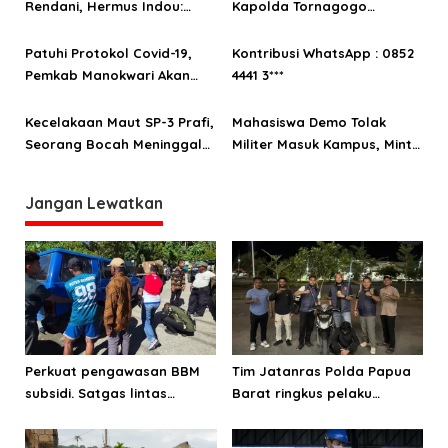
Dowansiba
Rendani, Hermus Indou:
Kapolda Tornagogo
Upaya Mengubah Citra
Sihombing Ingatkan
Manokwari
Protokol Kesehatan
Patuhi Protokol Covid-19,
Kontribusi WhatsApp : 0852
Pemkab Manokwari Akan
4441 3***
Batasi Peserta Upacara
HUT ke 122
Kecelakaan Maut SP-3 Prafi,
Mahasiswa Demo Tolak
Seorang Bocah Meninggal
Militer Masuk Kampus, Minta
Ditempat
Pendidikan Digratiskan di
Tanah Papua
Jangan Lewatkan
Perkuat pengawasan BBM
Tim Jatanras Polda Papua
subsidi. Satgas lintas
Barat ringkus pelaku
sektoral temukan indikasi
curanmor
penyalahgunaan di