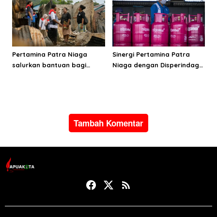
Manokwari
Pertamina Patra Niaga
Sinergi Pertamina Patra
salurkan bantuan bagi
Niaga dengan Disperindag
warga terdampak
pastikan suplai LPG bagi
kebakaran di Jayapura
masyarakat Manokwari
Tambah Komentar