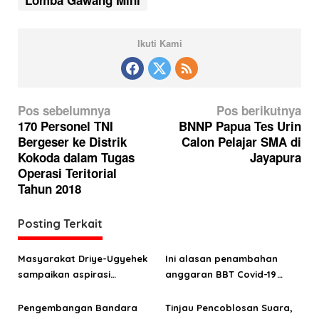
Ikuti Kami
N
Pos sebelumnya
Pos berikutnya
a
170 Personel TNI
BNNP Papua Tes Urin
Bergeser ke Distrik
Calon Pelajar SMA di
v
Kokoda dalam Tugas
Jayapura
i
Operasi Teritorial
g
Tahun 2018
a
Posting Terkait
s
i
Masyarakat Driye-Ugyehek
Ini alasan penambahan
p
sampaikan aspirasi
anggaran BBT Covid-19
o
infrastruktur ke anggota
Manokwari sebesar 55,324
DPRP Papua Barat Aporina
miliar
Pengembangan Bandara
Tinjau Pencoblosan Suara,
s