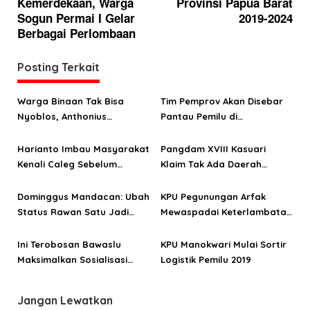
Kemerdekaan, Warga
Provinsi Papua Barat
v
Sogun Permai I Gelar
2019-2024
i
Berbagai Perlombaan
g
a
Posting Terkait
s
Warga Binaan Tak Bisa
Tim Pemprov Akan Disebar
i
Nyoblos, Anthonius
Pantau Pemilu di
p
Ayorbaba: Sosialisasi Lemah
Kabupaten/Kota se-Papua
o
dan Butuh Solusi Khusus
Barat
Harianto Imbau Masyarakat
Pangdam XVIII Kasuari
Kenali Caleg Sebelum
Klaim Tak Ada Daerah
s
Tentukan Pilihan
Rawan di Papua Barat
Dominggus Mandacan: Ubah
KPU Pegunungan Arfak
Status Rawan Satu Jadi
Mewaspadai Keterlambatan
Aman Satu
Distribusi Logistik
Ini Terobosan Bawaslu
KPU Manokwari Mulai Sortir
Maksimalkan Sosialisasi
Logistik Pemilu 2019
Tahapan Pemilu di
Manokwari
Jangan Lewatkan