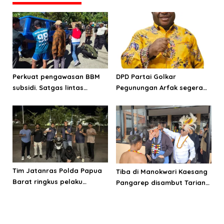
Perkuat pengawasan BBM
DPD Partai Golkar
subsidi. Satgas lintas
Pegunungan Arfak segera
sektoral temukan indikasi
laksanakan Musda
penyalahgunaan di
Manokwari
Tim Jatanras Polda Papua
Tiba di Manokwari Kaesang
Barat ringkus pelaku
Pangarep disambut Tarian
curanmor
Adat Arfak