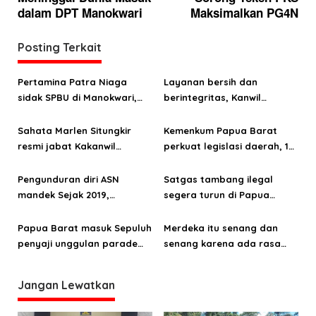
i
dalam DPT Manokwari
Maksimalkan PG4N
g
a
Posting Terkait
s
Pertamina Patra Niaga
Layanan bersih dan
i
sidak SPBU di Manokwari,
berintegritas, Kanwil
p
temukan pelanggaran BBM
Kemenkum Papua Barat raih
o
subsidi
predikat WBK
Sahata Marlen Situngkir
Kemenkum Papua Barat
resmi jabat Kakanwil
perkuat legislasi daerah, 123
s
Kemenkum Papua Barat
Raperda dan Raperkada
diharmonisasi sepanjang
Pengunduran diri ASN
Satgas tambang ilegal
2025
mandek Sejak 2019,
segera turun di Papua
Inspektur Papua Barat
Barat, Bahlil Lahadalia
tegur keras Dinas PUPR
akan pimpin langsung
Papua Barat masuk Sepuluh
Merdeka itu senang dan
penyaji unggulan parade
senang karena ada rasa
Tari Nusantara 2024
aman
Jangan Lewatkan