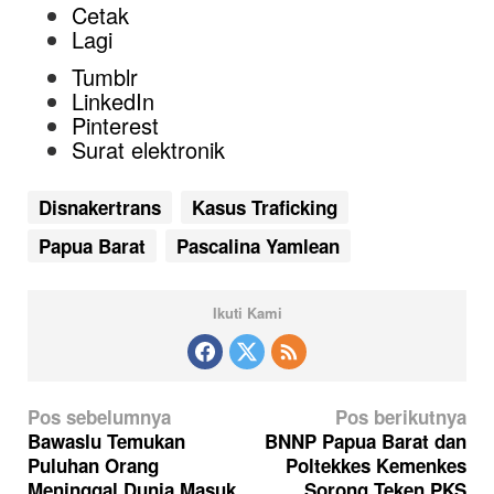
Cetak
Lagi
Tumblr
LinkedIn
Pinterest
Surat elektronik
Disnakertrans
Kasus Traficking
Papua Barat
Pascalina Yamlean
Ikuti Kami
N
Pos sebelumnya
Pos berikutnya
a
Bawaslu Temukan
BNNP Papua Barat dan
Puluhan Orang
Poltekkes Kemenkes
v
Meninggal Dunia Masuk
Sorong Teken PKS