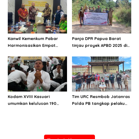
Kanwil Kemenkum Pabar
Panja DPR Papua Barat
Harmonisasikan Empat
tinjau proyek APBD 2025 di
Ranperda Kabupaten Teluk
Manokwari Selatan dan
Wondama
Bintuni
Kodam XVIII Kasuari
Tim URC Resmbob Jatanras
umumkan kelulusan 190
Polda PB tangkap pelaku
Cata PK TNI AD gelombang
curanmor di Manokwari
II TA 2026