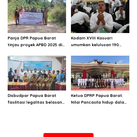
Panja DPR Papua Barat
Kodam XVIII Kasuari
tinjau proyek APBD 2025 di
umumkan kelulusan 190
Manokwari Selatan dan
Cata PK TNI AD gelombang
Bintuni
II TA 2026
Disbudpar Papua Barat
Ketua DPRP Papua Barat:
fasilitasi legalitas belasan
Nilai Pancasila hidup dalam
lembaga kesenian di tiga
kehidupan masyarakat
kabupaten
Papua