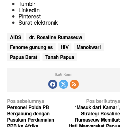
Tumblr
LinkedIn
Pinterest
Surat elektronik
AIDS
dr. Rosaline Rumaseuw
Fenome gunung es
HIV
Manokwari
Papua Barat
Tanah Papua
Ikuti Kami
N
Pos sebelumnya
Pos berikutnya
a
Personel Polda PB
‘Masuk dari Kamar’,
Bergabung dengan
Strategi Rosaline
v
Pasukan Perdamaian
Rumaseuw Memikat
i
PPB ke Afrika
Hati Masyarakat Papua