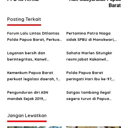
g
Barat
a
Posting Terkait
s
i
Forum Lalu Lintas Ditlantas
Pertamina Patra Niaga
p
Polda Papua Barat, Perkuat
sidak SPBU di Manokwari,
o
kolaborasi keselamatan
temukan pelanggaran BBM
berkendara
subsidi
Layanan bersih dan
Sahata Marlen Situngkir
s
berintegritas, Kanwil
resmi jabat Kakanwil
Kemenkum Papua Barat raih
Kemenkum Papua Barat
predikat WBK
Kemenkum Papua Barat
Polda Papua Barat
perkuat legislasi daerah, 123
peringati Hari Ibu ke-97,
Raperda dan Raperkada
Teguhkan peran strategis
diharmonisasi sepanjang
perempuan menuju
Pengunduran diri ASN
Satgas tambang ilegal
2025
Indonesia Emas 2045
mandek Sejak 2019,
segera turun di Papua
Inspektur Papua Barat
Barat, Bahlil Lahadalia
tegur keras Dinas PUPR
akan pimpin langsung
Jangan Lewatkan