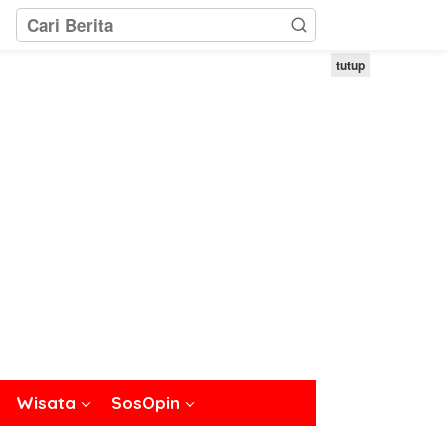
tutup
Wisata
SosOpin