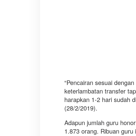
l
a
m
b
a
t
k
a
r
e
n
a
P
“Pencairan sesuai dengan 
e
keterlambatan transfer ta
r
harapkan 1-2 hari sudah di
m
(28/2/2019).
i
n
t
Adapun jumlah guru hono
a
1.873 orang. Ribuan guru 
a