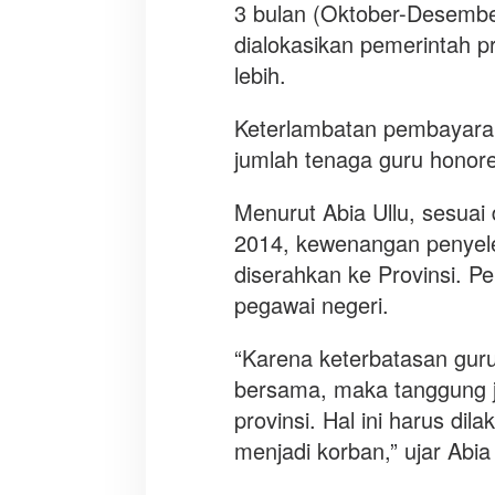
3 bulan (Oktober-Desembe
n
dialokasikan pemerintah pr
L
a
lebih.
m
b
Keterlambatan pembayaran
a
jumlah tenaga guru honor
t
Menurut Abia Ullu, sesua
2014, kewenangan penyele
diserahkan ke Provinsi. Pe
pegawai negeri.
“Karena keterbatasan guru
bersama, maka tanggung j
provinsi. Hal ini harus di
menjadi korban,” ujar Abia 