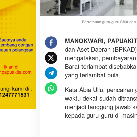
n
o
r
Pertemuan guru-guru SMA dan 
e
r
d
MANOKWARI, PAPUAKI
i
dan Aset Daerah (BPKAD) P
P
mengatakan, pembayaran 
a
p
Barat terlambat disebabka
u
yang terlambat pula.
a
B
Kata Abia Ullu, pencairan
a
waktu dekat sudah ditrans
r
a
menjadi tanggung jawab k
t
kepada guru-guru di masi
T
e
r