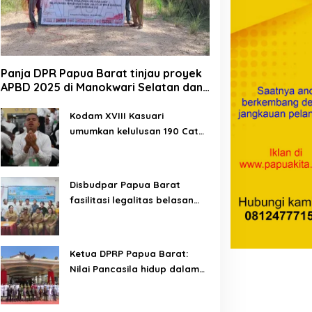
Panja DPR Papua Barat tinjau proyek
APBD 2025 di Manokwari Selatan dan
Bintuni
Kodam XVIII Kasuari
umumkan kelulusan 190 Cata
PK TNI AD gelombang II TA
2026
Disbudpar Papua Barat
fasilitasi legalitas belasan
lembaga kesenian di tiga
kabupaten
Ketua DPRP Papua Barat:
Nilai Pancasila hidup dalam
kehidupan masyarakat
Papua