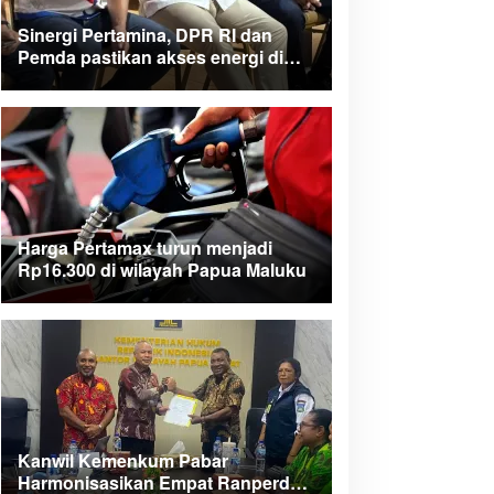
Sinergi Pertamina, DPR RI dan
Pemda pastikan akses energi di
Teluk Bintuni
Harga Pertamax turun menjadi
Rp16.300 di wilayah Papua Maluku
Kanwil Kemenkum Pabar
Harmonisasikan Empat Ranperda