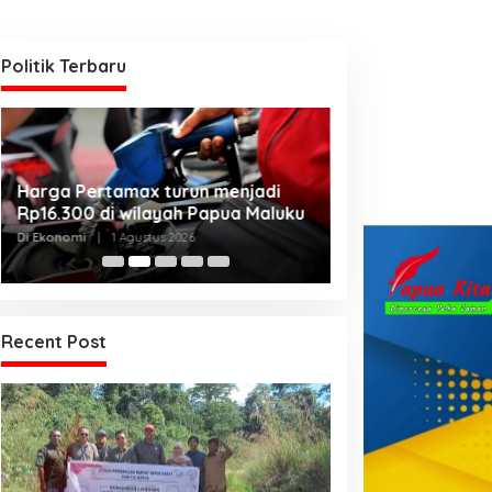
Politik Terbaru
Kanwil Kemenku
Harga Pertamax turun menjadi
Harmonisasikan
Rp16.300 di wilayah Papua Maluku
Kabupaten Telu
Di Hukum & Kriminal, 
Di Ekonomi
|
1 Agustus 2026
2026
Recent Post