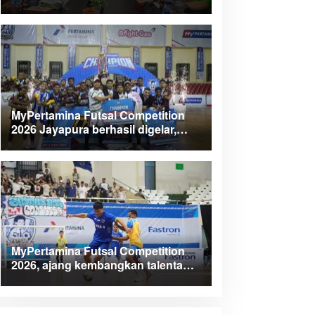
Kabupaten Teluk Wondama
MyPertamina Futsal Competition
2026 Jayapura berhasil digelar,
dorong talenta muda berprestasi
MyPertamina Futsal Competition
2026, ajang kembangkan talenta
muda dan berdayakan UMKM lokal
Papua