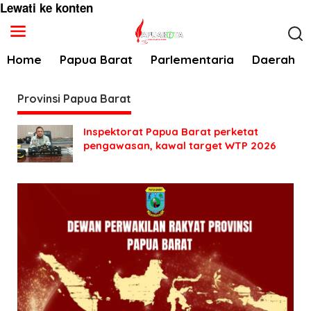
Lewati ke konten
Home
Papua Barat
Parlementaria
Daerah
Provinsi Papua Barat
Inspektorat Papua Barat perketat
pengawasan, kawal target WTP 2026