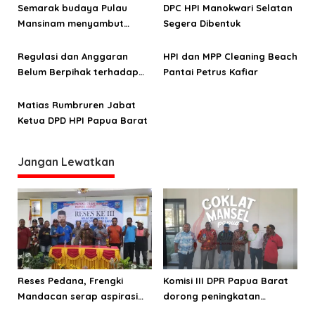
i
Semarak budaya Pulau
DPC HPI Manokwari Selatan
p
Mansinam menyambut
Segera Dibentuk
o
Kapal Pesiar Seabourn
Wurslaind, angkut 300
Regulasi dan Anggaran
HPI dan MPP Cleaning Beach
s
wisman
Belum Berpihak terhadap
Pantai Petrus Kafiar
Sektor Pariwisata Papua
Barat
Matias Rumbruren Jabat
Ketua DPD HPI Papua Barat
Jangan Lewatkan
Reses Pedana, Frengki
Komisi III DPR Papua Barat
Mandacan serap aspirasi
dorong peningkatan
masyarakat Ransiki dan
produksi kakao Manokwari