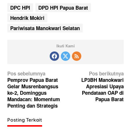
DPC HPI
DPD HPI Papua Barat
Hendrik Mokiri
Pariwisata Manokwari Selatan
Ikuti Kami
N
Pos sebelumnya
Pos berikutnya
a
Pemprov Papua Barat
LP3BH Manokwari
Gelar Musrenbangsus
Apresiasi Upaya
v
ke-2, Dominggus
Pendataan OAP di
i
Mandacan: Momentum
Papua Barat
g
Penting dan Strategis
a
Posting Terkait
s