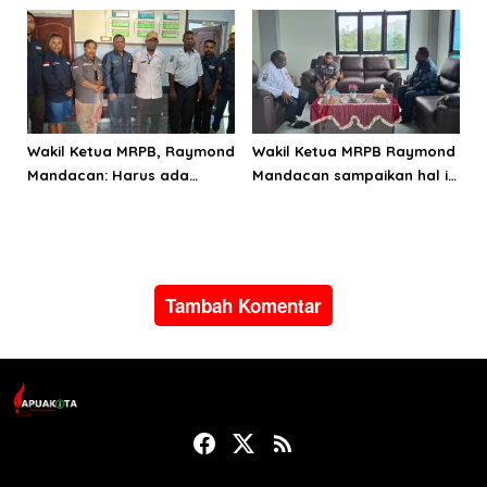
Momiwaren
Selatan
Wakil Ketua MRPB, Raymond
Wakil Ketua MRPB Raymond
Mandacan: Harus ada
Mandacan sampaikan hal ini
terobosan untuk pendataan
saat lawatan ke Mansel
OAP
Tambah Komentar