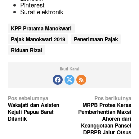
Pinterest
Surat elektronik
KPP Pratama Manokwari
Pajak Manokwari 2019
Penerimaan Pajak
Riduan Rizal
Ikuti Kami
N
Pos sebelumnya
Pos berikutnya
a
Wakajati dan Asisten
MRPB Protes Keras
Kejati Papua Barat
Pemberhentian Maxsi
v
Dilantik
Ahoren dari
i
Keanggotaan Pansel
g
DPRPB Jalur Otsus