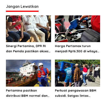
a
Jangan Lewatkan
s
i
p
o
s
Sinergi Pertamina, DPR RI
Harga Pertamax turun
dan Pemda pastikan akses
menjadi Rp16.300 di wilayah
energi di Teluk Bintuni
Papua Maluku
Pertamina pastikan
Perkuat pengawasan BBM
distribusi BBM normal dan
subsidi. Satgas lintas
lancar di wilayah Papua
sektoral temukan indikasi