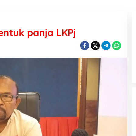
ntuk panja LKPj
KEMARAU, ANTARA SUNNATULLAH
DAN MUHASABAH
Di Religi
|
7 Agustus 2026