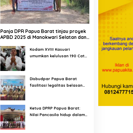
Panja DPR Papua Barat tinjau proyek
APBD 2025 di Manokwari Selatan dan
Bintuni
Kodam XVIII Kasuari
umumkan kelulusan 190 Cata
PK TNI AD gelombang II TA
2026
Disbudpar Papua Barat
fasilitasi legalitas belasan
lembaga kesenian di tiga
kabupaten
Ketua DPRP Papua Barat:
Nilai Pancasila hidup dalam
kehidupan masyarakat
Papua