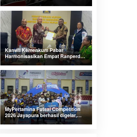
Kanwil Kemenkum Pabar
Harmonisasikan Empat Ranperda
Kabupaten Teluk Wondama
MyPertamina Futsal Competition
2026 Jayapura berhasil digelar,
dorong talenta muda berprestasi