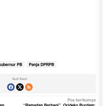
Gubernur PB
Panja DPRPB
Ikuti Kami
Pos berikutnya
kan
“Ramadan Berbagi”, Orideko Burdam: