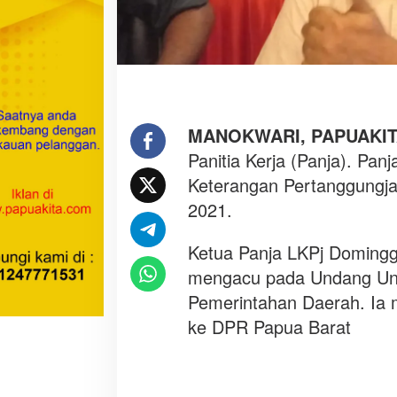
k
p
a
n
j
a
L
MANOKWARI, PAPUAKI
K
Panitia Kerja (Panja). Pa
P
Keterangan Pertanggungj
j
2021.
Ketua Panja LKPj Doming
mengacu pada Undang Un
Pemerintahan Daerah. Ia
ke DPR Papua Barat