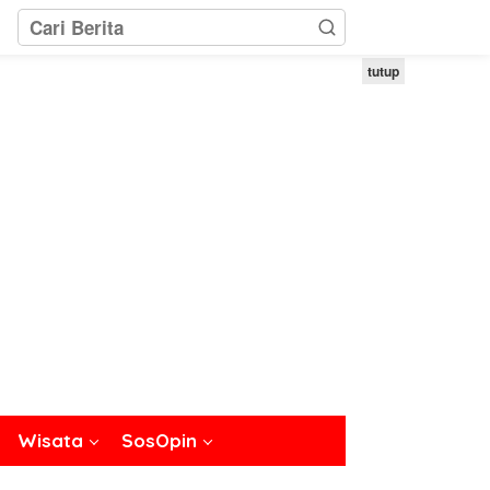
tutup
Wisata
SosOpin