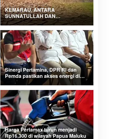
KEMARAU, ANTARA
SUNNATULLAH DAN
MUHASABAH
Sinergi Pertamina, DPR RI dan
Pemda pastikan akses energi di
Teluk Bintuni
Harga Pertamax turun menjadi
Rp16.300 di wilayah Papua Maluku