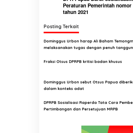
a
Peraturan Pemerintah nomor
v
tahun 2021
i
g
Posting Terkait
a
Dominggus Urbon harap Ali Baham Temongm
s
melaksanakan tugas dengan penuh tanggu
i
jawab
p
Fraksi Otsus DPRPB kritisi badan khusus
o
s
Dominggus Urbon sebut Otsus Papua diberi
dalam konteks adat
DPRPB Sosialisasi Raperda Tata Cara Pembe
Pertimbangan dan Persetujuan MRPB