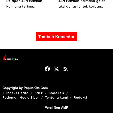
Delapan ASN Pemkab
ASN Pemkab Kaimana gelar
Kaimana terima
aksi donasi untuk korban
Satyalancana Karya Satya
bencana alam di Pulau
dari Presiden Prabowo
Sumatera
Subianto
Tambah Komentar
Copyright by PapuaKita.Com
Indeks Berita
Karir
Kode Etik
Pedoman Media Siber
Tentang kami
Redaksi
Versi Non AMP