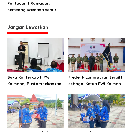
Pantauan 1 Ramadan,
i
Kemenag Kaimana sebut
p
Hilal tidak terlihat
o
Jangan Lewatkan
s
Buka Konferkab II PWI
Frederik Lamawuran terpilih
Kaimana, Bustam tekankan
sebagai Ketua PWI Kaimana
pentingnya menjaga KEJ
periode 2026-2029
dan perilaku