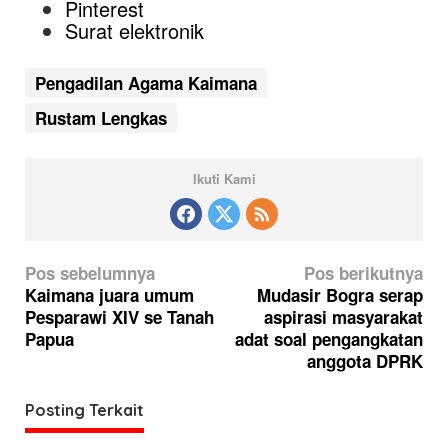
Pinterest
Surat elektronik
Pengadilan Agama Kaimana
Rustam Lengkas
Ikuti Kami
N
Pos sebelumnya
Pos berikutnya
a
Kaimana juara umum
Mudasir Bogra serap
Pesparawi XIV se Tanah
aspirasi masyarakat
v
Papua
adat soal pengangkatan
i
anggota DPRK
g
a
Posting Terkait
s