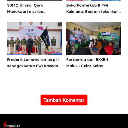
SDITQ Ummul Quro
Buka Konferkab II PWI
Manokwari diserbu
Kaimana, Bustam tekankan
pengunjung Education Fair
pentingnya menjaga KEJ
MCM
dan perilaku
Frederik Lamawuran terpilih
Pertamina dan BKKBN
sebagai Ketua PWI Kaimana
Maluku Gelar Kelas
periode 2026-2029
Parenting, Perkuat
Ketahanan Keluarga
Tambah Komentar