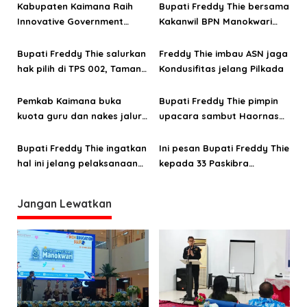
Kabupaten Kaimana Raih
Bupati Freddy Thie bersama
i
Innovative Government
Kakanwil BPN Manokwari
p
Award dari Kemendagri
bahas pembangunan
o
Bandara Yamor
Bupati Freddy Thie salurkan
Freddy Thie imbau ASN jaga
hak pilih di TPS 002, Taman
Kondusifitas jelang Pilkada
s
Kota Kaimana
Pemkab Kaimana buka
Bupati Freddy Thie pimpin
kuota guru dan nakes jalur
upacara sambut Haornas
P3K sebanyak 278 formasi
ke 41
Bupati Freddy Thie ingatkan
Ini pesan Bupati Freddy Thie
hal ini jelang pelaksanaan
kepada 33 Paskibra
Pilkada 2024
Kaimana
Jangan Lewatkan