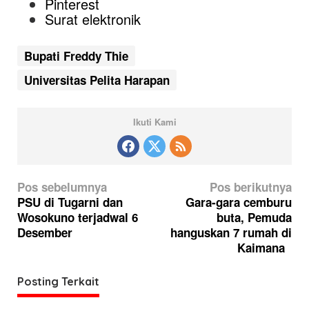
Pinterest
Surat elektronik
Bupati Freddy Thie
Universitas Pelita Harapan
Ikuti Kami
N
Pos sebelumnya
Pos berikutnya
a
PSU di Tugarni dan
Gara-gara cemburu
Wosokuno terjadwal 6
buta, Pemuda
v
Desember
hanguskan 7 rumah di
i
Kaimana
g
a
Posting Terkait
s