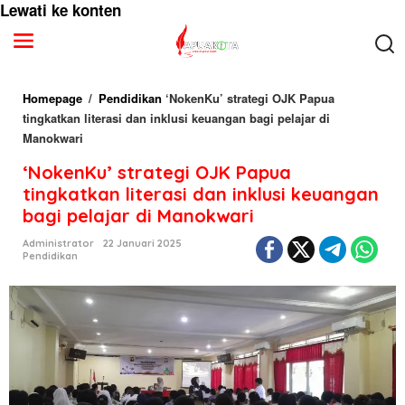
Lewati ke konten
Homepage
/
Pendidikan
‘NokenKu’ strategi OJK Papua
tingkatkan literasi dan inklusi keuangan bagi pelajar di
Manokwari
‘NokenKu’ strategi OJK Papua
tingkatkan literasi dan inklusi keuangan
bagi pelajar di Manokwari
Administrator
22 Januari 2025
Pendidikan