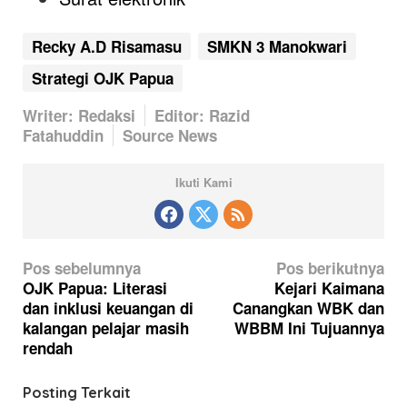
Recky A.D Risamasu
SMKN 3 Manokwari
Strategi OJK Papua
Writer: Redaksi
Editor: Razid
Fatahuddin
Source News
Ikuti Kami
N
Pos sebelumnya
Pos berikutnya
a
OJK Papua: Literasi
Kejari Kaimana
dan inklusi keuangan di
Canangkan WBK dan
v
kalangan pelajar masih
WBBM Ini Tujuannya
i
rendah
g
a
Posting Terkait