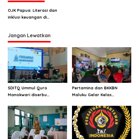
s
OJK Papua: Literasi dan
i
inklusi keuangan di
p
kalangan pelajar masih
o
rendah
Jangan Lewatkan
s
SDITQ Ummul Quro
Pertamina dan BKKBN
Manokwari diserbu
Maluku Gelar Kelas
pengunjung Education Fair
Parenting, Perkuat
MCM
Ketahanan Keluarga