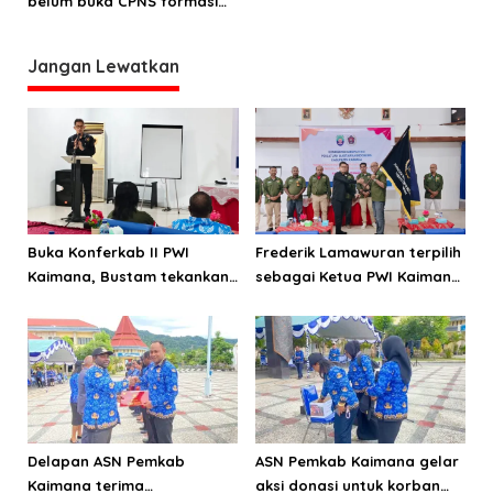
belum buka CPNS formasi
o
2021
s
Jangan Lewatkan
Buka Konferkab II PWI
Frederik Lamawuran terpilih
Kaimana, Bustam tekankan
sebagai Ketua PWI Kaimana
pentingnya menjaga KEJ
periode 2026-2029
dan perilaku
Delapan ASN Pemkab
ASN Pemkab Kaimana gelar
Kaimana terima
aksi donasi untuk korban