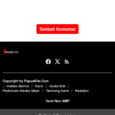
Satyalancana Karya Satya
bencana alam di Pulau
dari Presiden Prabowo
Sumatera
Subianto
Tambah Komentar
Copyright by PapuaKita.Com
Indeks Berita
Karir
Kode Etik
Pedoman Media Siber
Tentang kami
Redaksi
Versi Non AMP