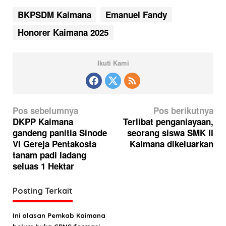
BKPSDM Kaimana
Emanuel Fandy
Honorer Kaimana 2025
Ikuti Kami
N
Pos sebelumnya
Pos berikutnya
a
DKPP Kaimana
Terlibat penganiayaan,
gandeng panitia Sinode
seorang siswa SMK II
v
VI Gereja Pentakosta
Kaimana dikeluarkan
i
tanam padi ladang
g
seluas 1 Hektar
a
Posting Terkait
s
i
Ini alasan Pemkab Kaimana
p