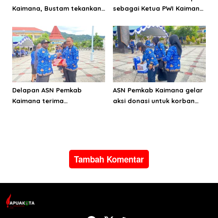
Kaimana, Bustam tekankan
sebagai Ketua PWI Kaimana
pentingnya menjaga KEJ
periode 2026-2029
dan perilaku
Delapan ASN Pemkab
ASN Pemkab Kaimana gelar
Kaimana terima
aksi donasi untuk korban
Satyalancana Karya Satya
bencana alam di Pulau
dari Presiden Prabowo
Sumatera
Subianto
Tambah Komentar