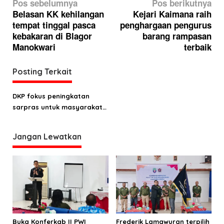
N
Pos sebelumnya
Pos berikutnya
a
Belasan KK kehilangan
Kejari Kaimana raih
tempat tinggal pasca
penghargaan pengurus
v
kebakaran di Blagor
barang rampasan
i
Manokwari
terbaik
g
a
Posting Terkait
s
DKP fokus peningkatan
i
sarpras untuk masyarakat
p
Kaimana
o
Jangan Lewatkan
s
Buka Konferkab II PWI
Frederik Lamawuran terpilih