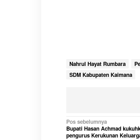
Nahrul Hayat Rumbara
Pe
SDM Kabupaten Kaimana
N
Pos sebelumnya
Bupati Hasan Achmad kukuh
a
pengurus Kerukunan Keluarg