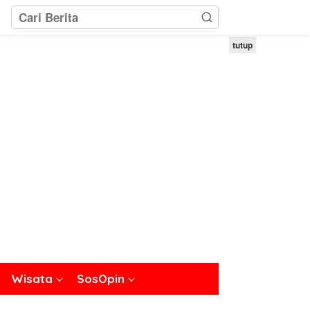
tutup
Wisata
SosOpin