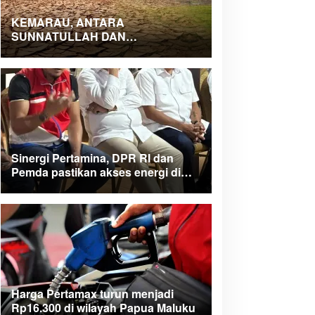
KEMARAU, ANTARA
SUNNATULLAH DAN
MUHASABAH
Sinergi Pertamina, DPR RI dan
Pemda pastikan akses energi di
Teluk Bintuni
Harga Pertamax turun menjadi
Rp16.300 di wilayah Papua Maluku