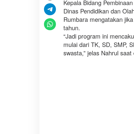
s
Kepala Bidang Pembinaan
k
Dinas Pendidikan dan Ola
a
Rumbara mengatakan jika p
n
tahun.
b
i
“Jadi program ini mencak
a
mulai dari TK, SD, SMP, 
y
swasta,” jelas Nahrul saat 
a
p
e
n
d
i
d
i
k
a
n