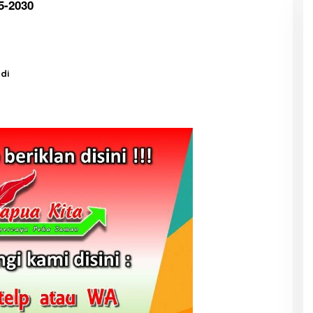
5-2030
di