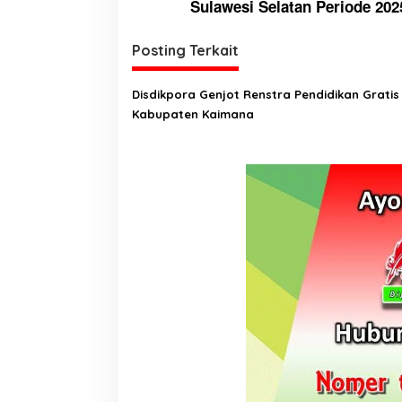
v
Sulawesi Selatan Periode 202
i
g
Posting Terkait
a
Disdikpora Genjot Renstra Pendidikan Gratis 
s
Kabupaten Kaimana
i
p
o
s