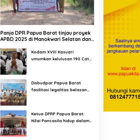
Panja DPR Papua Barat tinjau proyek
APBD 2025 di Manokwari Selatan dan
Bintuni
Kodam XVIII Kasuari
umumkan kelulusan 190 Cata
PK TNI AD gelombang II TA
2026
Disbudpar Papua Barat
fasilitasi legalitas belasan
lembaga kesenian di tiga
kabupaten
Ketua DPRP Papua Barat:
Nilai Pancasila hidup dalam
kehidupan masyarakat
Papua