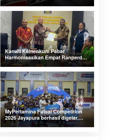
Kanwil Kemenkum Pabar
Harmonisasikan Empat Ranperda
Kabupaten Teluk Wondama
MyPertamina Futsal Competition
2026 Jayapura berhasil digelar,
dorong talenta muda berprestasi