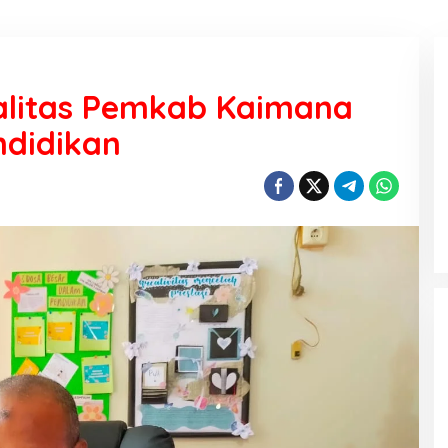
litas Pemkab Kaimana
ndidikan
KEMARAU, ANTARA SUNNATULLAH
DAN MUHASABAH
Di Religi
|
7 Agustus 2026