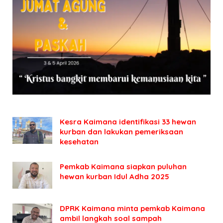
Kesra Kaimana identifikasi 33 hewan
kurban dan lakukan pemeriksaan
kesehatan
Pemkab Kaimana siapkan puluhan
hewan kurban Idul Adha 2025
DPRK Kaimana minta pemkab Kaimana
ambil langkah soal sampah