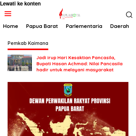
Lewati ke konten
Home
Papua Barat
Parlementaria
Daerah
Pemkab Kaimana
Jadi irup Hari Kesaktian Pancasila,
Bupati Hasan Achmad: Nilai Pancasila
hadir untuk melayani masyarakat