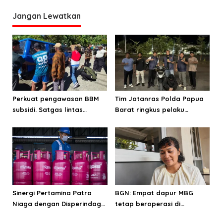
a
Jangan Lewatkan
s
i
p
o
s
Perkuat pengawasan BBM
Tim Jatanras Polda Papua
subsidi. Satgas lintas
Barat ringkus pelaku
sektoral temukan indikasi
curanmor
penyalahgunaan di
Manokwari
Sinergi Pertamina Patra
BGN: Empat dapur MBG
Niaga dengan Disperindag
tetap beroperasi di
pastikan suplai LPG bagi
Manokwari