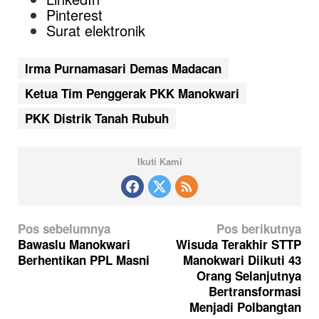
Pinterest
Surat elektronik
Irma Purnamasari Demas Madacan
Ketua Tim Penggerak PKK Manokwari
PKK Distrik Tanah Rubuh
Ikuti Kami
N
Pos sebelumnya
Pos berikutnya
a
Bawaslu Manokwari
Wisuda Terakhir STTP
Berhentikan PPL Masni
Manokwari Diikuti 43
v
Orang Selanjutnya
i
Bertransformasi
g
Menjadi Polbangtan