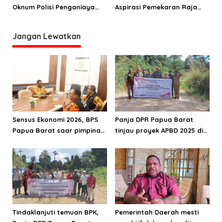
Oknum Polisi Penganiaya
Aspirasi Pemekaran Raja
Masyarakat
Ampat Utara ke DPRPB
Jangan Lewatkan
Sensus Ekonomi 2026, BPS
Panja DPR Papua Barat
Papua Barat saar pimpinan
tinjau proyek APBD 2025 di
DPRPB
Manokwari Selatan dan
Bintuni
Tindaklanjuti temuan BPK,
Pemerintah Daerah mesti