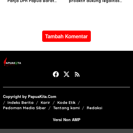
Panja DPR Papua Barat
proaktif dukung legalitas
turlap ke tiga lokasi proyek
pertambangan rakyat di
di Manokwari
Papua Barat
Tambah Komentar
Copyright by PapuaKita.Com
Indeks Berita
Karir
Kode Etik
Pedoman Media Siber
Tentang kami
Redaksi
Versi Non AMP