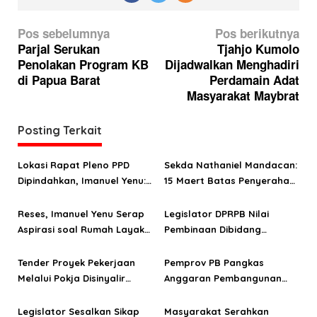
N
Pos sebelumnya
Pos berikutnya
a
Parjal Serukan
Tjahjo Kumolo
Penolakan Program KB
Dijadwalkan Menghadiri
v
di Papua Barat
Perdamain Adat
i
Masyarakat Maybrat
g
a
Posting Terkait
s
Lokasi Rapat Pleno PPD
Sekda Nathaniel Mandacan:
i
Dipindahkan, Imanuel Yenu:
15 Maert Batas Penyerahan
p
Berpotensi Menimbulkan
Dokumen Lelang
o
Kecurangan
Reses, Imanuel Yenu Serap
Legislator DPRPB Nilai
Aspirasi soal Rumah Layak
Pembinaan Dibidang
s
Huni, Peluang Usaha, dan
Olahraga Temporer
Seleksi CPNS
Tender Proyek Pekerjaan
Pemprov PB Pangkas
Melalui Pokja Disinyalir
Anggaran Pembangunan
Sarat Pungli
Rumah Layak Huni, Ternyata
Ini Alasannya
Legislator Sesalkan Sikap
Masyarakat Serahkan