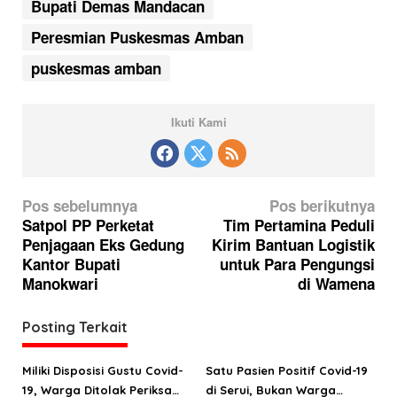
Bupati Demas Mandacan
Peresmian Puskesmas Amban
puskesmas amban
Ikuti Kami
N
Pos sebelumnya
Pos berikutnya
a
Satpol PP Perketat
Tim Pertamina Peduli
Penjagaan Eks Gedung
Kirim Bantuan Logistik
v
Kantor Bupati
untuk Para Pengungsi
i
Manokwari
di Wamena
g
a
Posting Terkait
s
Miliki Disposisi Gustu Covid-
Satu Pasien Positif Covid-19
i
19, Warga Ditolak Periksa
di Serui, Bukan Warga