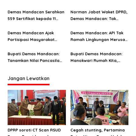
p
Rapid Tes di Puskesmas
Manokwari
o
Amban
Demas Mandacan Serahkan
Norman Jabat Waket DPRD,
559 Sertifikat kepada 11
Demas Mandacan: Tak
s
Poktan, 267 Sertifikat Belum
Benar Saya Hambat
Lunas
Pelantikan
Demas Mandacan Ajak
Demas Mandacan: API Tak
Partisipasi Masyarakat
Ramah Lingkungan Merusak
Jaga Kamtibmas Jelang
Ekosistem Laut
Natal dan Tahun Baru
Bupati Demas Mandacan:
Bupati Demas Mandacan:
Tanamkan Nilai Pancasila
Manokwari Rumah Kita,
pada Anak-Cucu
Jangan Dirusak
Jangan Lewatkan
DPRP soroti CT Scan RSUD
Cegah stunting, Pertamina