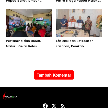
Papua Barat lumpuh
Patra Niaga Papua Maluku
setahun
berasama Jungle Chef
inovasi pangan lokal
Pertamina dan BKKBN
Efisiensi dan ketepatan
Maluku Gelar Kelas
sasaran, Pemkab
Parenting, Perkuat
Manokwari suaikan kuota
Ketahanan Keluarga
JKN 2026
Tambah Komentar