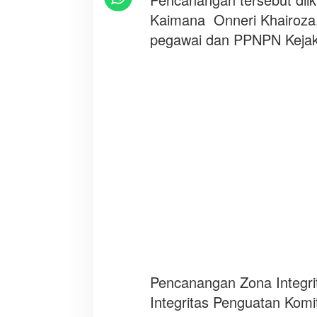
u
Kaimana Onneri Khairoza,
a
n
pegawai dan PPNPN Kejak
n
y
a
Pencanangan Zona Integr
Integritas Penguatan Kom