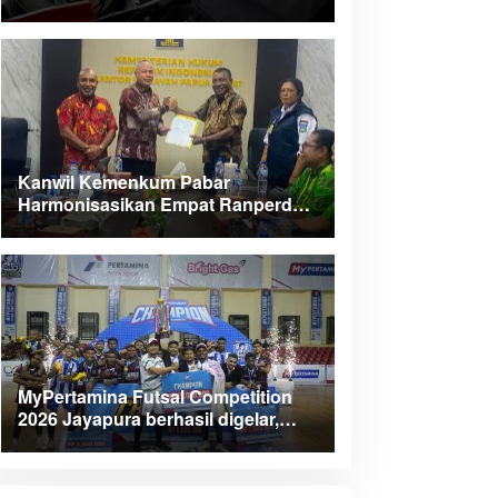
Kanwil Kemenkum Pabar
Harmonisasikan Empat Ranperda
Kabupaten Teluk Wondama
MyPertamina Futsal Competition
2026 Jayapura berhasil digelar,
dorong talenta muda berprestasi