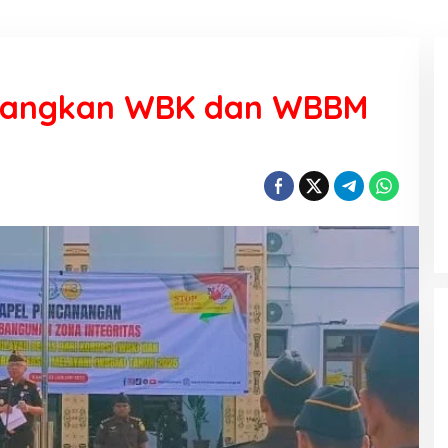
anangkan WBK dan WBBM
KEMARAU, ANTARA SUNNATULLAH
DAN MUHASABAH
Di Religi
|
7 Agustus 2026