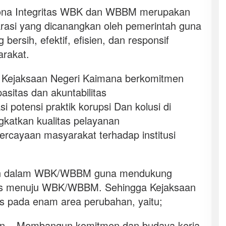
Zona Integritas WBK dan WBBM merupakan
okrasi yang dicanangkan oleh pemerintah guna
ersih, efektif, efisien, dan responsif
rakat.
 Kejaksaan Negeri Kaimana berkomitmen
asitas dan akuntabilitas
i potensi praktik korupsi Dan kolusi di
ngkatkan kualitas pelayanan
rcayaan masyarakat terhadap institusi
an dalam WBK/WBBM guna mendukung
tas menuju WBK/WBBM. Sehingga Kejaksaan
s pada enam area perubahan, yaitu;
n – Membangun komitmen dan budaya kerja