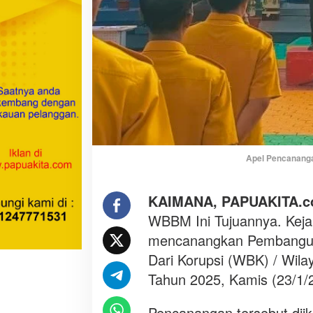
g
k
a
n
W
B
K
d
a
n
Apel Pencananga
W
B
B
KAIMANA, PAPUAKITA.
M
WBBM Ini Tujuannya. Keja
I
mencanangkan Pembanguna
n
i
Dari Korupsi (WBK) / Wila
T
Tahun 2025, Kamis (23/1/
u
j
Pencanangan tersebut diiku