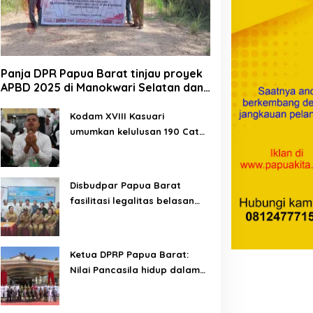
Panja DPR Papua Barat tinjau proyek
APBD 2025 di Manokwari Selatan dan
Bintuni
Kodam XVIII Kasuari
umumkan kelulusan 190 Cata
PK TNI AD gelombang II TA
2026
Disbudpar Papua Barat
fasilitasi legalitas belasan
lembaga kesenian di tiga
kabupaten
Ketua DPRP Papua Barat:
Nilai Pancasila hidup dalam
kehidupan masyarakat
Papua