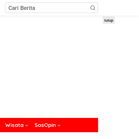
tutup
Wisata
SosOpin