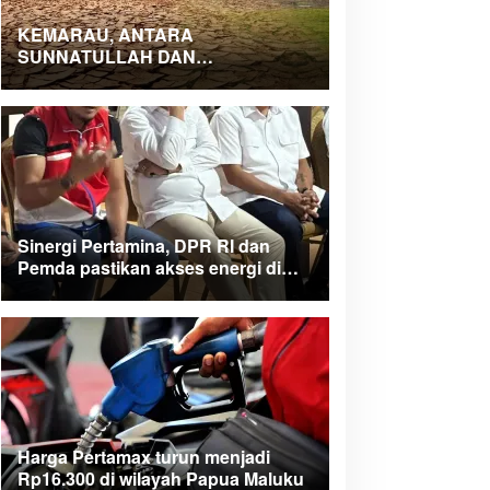
KEMARAU, ANTARA
SUNNATULLAH DAN
MUHASABAH
Sinergi Pertamina, DPR RI dan
Pemda pastikan akses energi di
Teluk Bintuni
Harga Pertamax turun menjadi
Rp16.300 di wilayah Papua Maluku