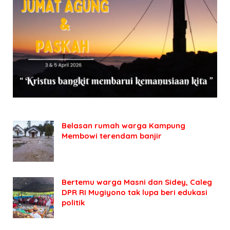
Belasan rumah warga Kampung
Membowi terendam banjir
Bertemu warga Masni dan Sidey, Caleg
DPR RI Mugiyono tak lupa beri edukasi
politik