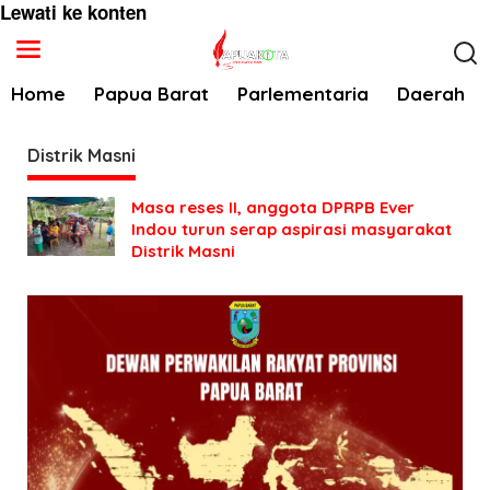
Lewati ke konten
Home
Papua Barat
Parlementaria
Daerah
Distrik Masni
Masa reses II, anggota DPRPB Ever
Indou turun serap aspirasi masyarakat
Distrik Masni