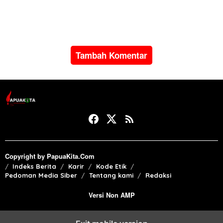
penyalahgunaan BBM
sektoral temukan indikasi
subsidi
penyalahgunaan di
Manokwari
Tambah Komentar
Copyright by PapuaKita.Com
Indeks Berita
Karir
Kode Etik
Pedoman Media Siber
Tentang kami
Redaksi
Versi Non AMP