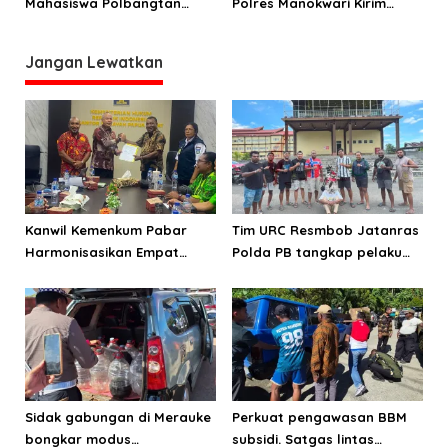
Mahasiswa Polbangtan
Polres Manokwari Kirim
Manokwari Diamankan,
Bantuan Kemanusiaan Ke
Empat Buron
Sulteng
Jangan Lewatkan
Kanwil Kemenkum Pabar
Tim URC Resmbob Jatanras
Harmonisasikan Empat
Polda PB tangkap pelaku
Ranperda Kabupaten Teluk
curanmor di Manokwari
Wondama
Sidak gabungan di Merauke
Perkuat pengawasan BBM
bongkar modus
subsidi. Satgas lintas