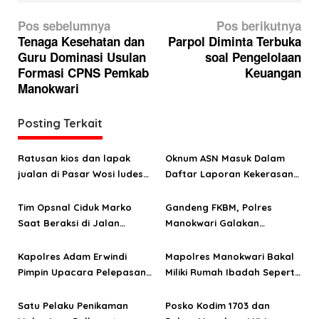
N
Pos sebelumnya
Pos berikutnya
a
Tenaga Kesehatan dan
Parpol Diminta Terbuka
Guru Dominasi Usulan
soal Pengelolaan
v
Formasi CPNS Pemkab
Keuangan
i
Manokwari
g
a
Posting Terkait
s
Ratusan kios dan lapak
Oknum ASN Masuk Dalam
i
jualan di Pasar Wosi ludes
Daftar Laporan Kekerasan
p
terbakar
Seksual Terhadap Anak
o
Tim Opsnal Ciduk Marko
Gandeng FKBM, Polres
Saat Beraksi di Jalan
Manokwari Galakan
s
Percetakan
Gerakan Cinta Helm
Kapolres Adam Erwindi
Mapolres Manokwari Bakal
Pimpin Upacara Pelepasan
Miliki Rumah Ibadah Seperti
Enam Personel Manokwari
Polda
Satu Pelaku Penikaman
Posko Kodim 1703 dan