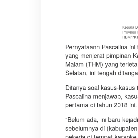
o
a
k
t
Kepala D
i
Provinsi 
f
RBM/PK
T
Pernyataann Pascalina ini
e
yang menjerat pimpinan K
k
a
Malam (THM) yang terletak
n
Selatan, ini tengah ditan
K
a
Ditanya soal kasus-kasus t
s
Pascalina menjawab, kasu
u
s
pertama di tahun 2018 ini.
T
r
“Belum ada, ini baru keja
a
sebelumnya di (kabupaten
ff
pekerja di tempat karaoke j
i