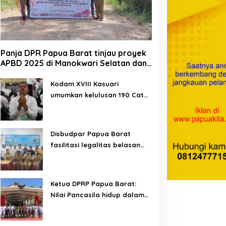
Panja DPR Papua Barat tinjau proyek
APBD 2025 di Manokwari Selatan dan
Bintuni
Kodam XVIII Kasuari
umumkan kelulusan 190 Cata
PK TNI AD gelombang II TA
2026
Disbudpar Papua Barat
fasilitasi legalitas belasan
lembaga kesenian di tiga
kabupaten
Ketua DPRP Papua Barat:
Nilai Pancasila hidup dalam
kehidupan masyarakat
Papua