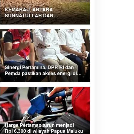
KEMARAU, ANTARA
SUNNATULLAH DAN
MUHASABAH
Sinergi Pertamina, DPR RI dan
Pemda pastikan akses energi di
Teluk Bintuni
Harga Pertamax turun menjadi
Rp16.300 di wilayah Papua Maluku