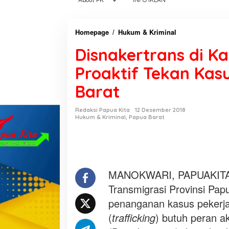
Homepage
/
Hukum & Kriminal
D
i
Disnakertrans di K
s
n
Proaktif Tekan Kasu
a
Barat
k
e
r
Redaksi Papua Kita
12 Desember 2018
Hukum & Kriminal
,
Papua Barat
t
r
a
n
s
MANOKWARI, PAPUAKITA.C
d
Transmigrasi Provinsi Pa
i
penanganan kasus pekerj
K
a
(
trafficking
) butuh peran a
b