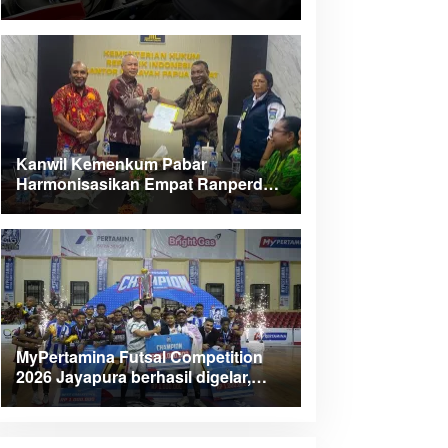
Kanwil Kemenkum Pabar
Harmonisasikan Empat Ranperda
Kabupaten Teluk Wondama
MyPertamina Futsal Competition
2026 Jayapura berhasil digelar,
dorong talenta muda berprestasi