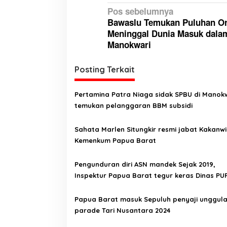
N
Pos sebelumnya
Bawaslu Temukan Puluhan O
a
Meninggal Dunia Masuk dala
v
Manokwari
i
g
Posting Terkait
a
Pertamina Patra Niaga sidak SPBU di Manokw
s
temukan pelanggaran BBM subsidi
i
p
Sahata Marlen Situngkir resmi jabat Kakanwi
Kemenkum Papua Barat
o
s
Pengunduran diri ASN mandek Sejak 2019,
Inspektur Papua Barat tegur keras Dinas PU
Papua Barat masuk Sepuluh penyaji unggul
parade Tari Nusantara 2024