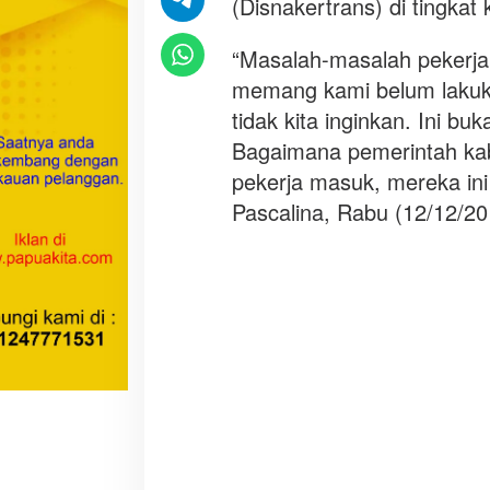
(Disnakertrans) di tingkat
u
p
“Masalah-masalah pekerja 
a
memang kami belum lakuka
t
e
tidak kita inginkan. Ini b
n
Bagaimana pemerintah kab
d
pekerja masuk, mereka ini 
a
n
Pascalina, Rabu (12/12/20
K
o
t
a
H
a
r
u
s
P
r