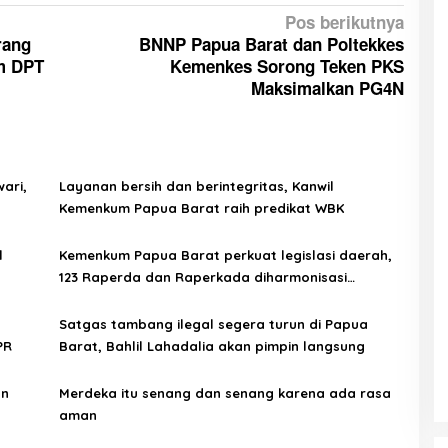
Pos berikutnya
rang
BNNP Papua Barat dan Poltekkes
m DPT
Kemenkes Sorong Teken PKS
Maksimalkan PG4N
ari,
Layanan bersih dan berintegritas, Kanwil
Kemenkum Papua Barat raih predikat WBK
l
Kemenkum Papua Barat perkuat legislasi daerah,
123 Raperda dan Raperkada diharmonisasi
sepanjang 2025
Satgas tambang ilegal segera turun di Papua
PR
Barat, Bahlil Lahadalia akan pimpin langsung
an
Merdeka itu senang dan senang karena ada rasa
aman