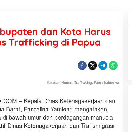
abupaten dan Kota Harus
s Trafficking di Papua
KEMARAU, ANTARA SUNNATULLAH
DAN MUHASABAH
Di Religi
|
7 Agustus 2026
Ilustrasi Human Trafficking. Foto : Istimewa
OM – Kepala Dinas Ketenagakerjaan dan
pua Barat, Pascalina Yamlean mengatakan,
a di bawah umur dan perdagangan manusia
ktif Dinas Ketenagakerjaan dan Transmigrasi