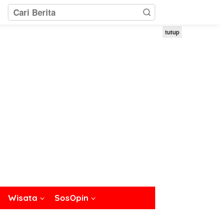
tutup
Wisata
SosOpin