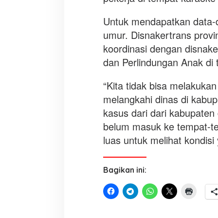
c
Untuk mendapatkan data-da
k
i
umur. Disnakertrans prov
n
koordinasi dengan disna
g
dan Perlindungan Anak di 
d
i
“Kita tidak bisa melakukan
P
a
melangkahi dinas di kabu
p
kasus dari dari kabupaten
u
belum masuk ke tempat-te
a
B
luas untuk melihat kondis
a
r
a
Bagikan ini:
t