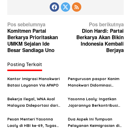
N
Pos sebelumnya
Pos berikutnya
a
Komitmen Partai
Dion Hardi: Partai
Berkarya Prioritaskan
Berkarya Akan Bikin
v
UMKM Sejalan Ide
Indonesia Kembali
i
Besar Sandiaga Uno
Berjaya
g
a
Posting Terkait
s
Kantor Imigrasi Manokwari
Pengurusan paspor Kanim
i
Batasi Layanan Via APAPO
Manokwari Didominasi
p
Rombongan Wisata Rohani
o
Umroh
Bekerja Ilegal, WNA Asal
Yasonna Laoly: Ingatkan
Malaysia Dideportasi dari
Jajarannya Berkontribusi
s
Manokwari
Positif bagi Pembangunan
Hukum dan HAM di
Pesan Menteri Yasonna
Dua Aspek Ini Tumpuan
Indonesia
Laoly di HBI ke-69, Tugas
Pelayanan Keimigrasian di