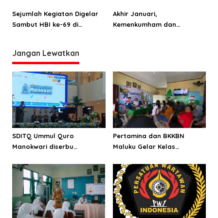
Imigrasi Semakin Strategis
Papua Barat
dan Penting
Sejumlah Kegiatan Digelar
Akhir Januari,
Sambut HBI ke-69 di
Kemenkumham dan
Manokwari
Kemenag Teken MoU
Pelayanan Mobile Paspor di
Jangan Lewatkan
Papua Barat
SDITQ Ummul Quro
Pertamina dan BKKBN
Manokwari diserbu
Maluku Gelar Kelas
pengunjung Education Fair
Parenting, Perkuat
MCM
Ketahanan Keluarga