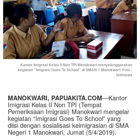
Kantor Imigrasi Kelas II Non TPI Manokwari menyelenggarakan
kegiatan "Imigrasi Goes To School" di SMAN 1 Manokwari. Foto :
Istimewa
MANOKWARI, PAPUAKITA.COM
—Kantor
Imigrasi Kelas II Non TPI (Tempat
Pemeriksaan Imigrasi) Manokwari mengelar
kegiatan “Imigrasi Goes To School” yang
diisi dengan sosialisasi keimigrasian di SMA
Negeri 1 Manokwari, Jumat (5/4/2019).