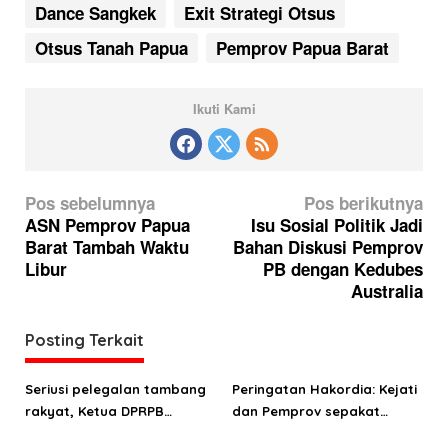
Dance Sangkek
Exit Strategi Otsus
Otsus Tanah Papua
Pemprov Papua Barat
Ikuti Kami
N
Pos sebelumnya
Pos berikutnya
a
ASN Pemprov Papua
Isu Sosial Politik Jadi
Barat Tambah Waktu
Bahan Diskusi Pemprov
v
Libur
PB dengan Kedubes
i
Australia
g
a
Posting Terkait
s
Seriusi pelegalan tambang
Peringatan Hakordia: Kejati
i
rakyat, Ketua DPRPB
dan Pemprov sepakat
p
Orgenes Wonggor bertemu
terapkan pidana kerja