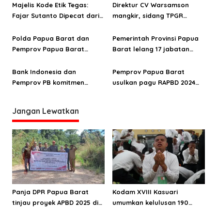
o
Menko Perekonomian dan
sosial bagi pelaku tindak
Majelis Kode Etik Tegas:
Direktur CV Warsamson
Menteri ESDM
pidana
Fajar Sutanto Dipecat dari
mangkir, sidang TPGR
s
ASN Papua Barat
Papua Barat tunda
pemeriksaan kasus
Polda Papua Barat dan
Pemerintah Provinsi Papua
kekurangan Rp261 Juta
Pemprov Papua Barat
Barat lelang 17 jabatan
tandatangani nota
eselon II
kesepahaman peningkatan
Bank Indonesia dan
Pemprov Papua Barat
produktivitas pertanian
Pemprov PB komitmen
usulkan pagu RAPBD 2024
Jagung
kendalikan inflasi dan
senilai Rp3,8 triliun
pertumbuhan industri
Jangan Lewatkan
Panja DPR Papua Barat
Kodam XVIII Kasuari
tinjau proyek APBD 2025 di
umumkan kelulusan 190
Manokwari Selatan dan
Cata PK TNI AD gelombang