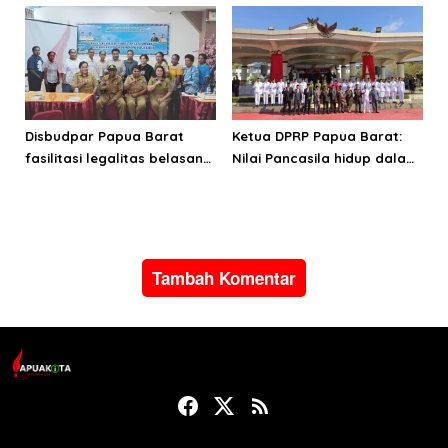
Bintuni
II TA 2026
Disbudpar Papua Barat
Ketua DPRP Papua Barat:
fasilitasi legalitas belasan
Nilai Pancasila hidup dalam
lembaga kesenian di tiga
kehidupan masyarakat
kabupaten
Papua
Tambah Komentar