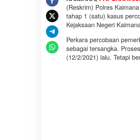
m
(Reskrim) Polres Kaimana
e
tahap 1 (satu) kasus per
r
k
Kejaksaan Negeri Kaimana
o
s
Perkara percobaan pemerk
a
sebagai tersangka. Proses
a
(12/2/2021) lalu. Tetapi b
n
L
a
n
s
i
a
d
i
K
a
i
m