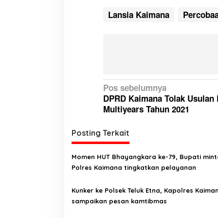
Lansia Kaimana
Percoba
N
Pos sebelumnya
DPRD Kaimana Tolak Usulan 
a
Multiyears Tahun 2021
v
i
Posting Terkait
g
a
Momen HUT Bhayangkara ke-79, Bupati mint
Polres Kaimana tingkatkan pelayanan
s
i
Kunker ke Polsek Teluk Etna, Kapolres Kaima
p
sampaikan pesan kamtibmas
o