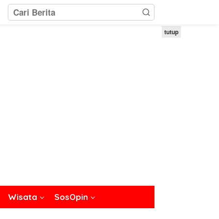
tutup
Wisata
SosOpin