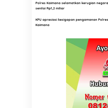
Polres Kaimana selamatkan kerugian negar
s
senilai Rp1,2 miliar
KPU apresiasi kesigapan pengamanan Polre
Kaimana