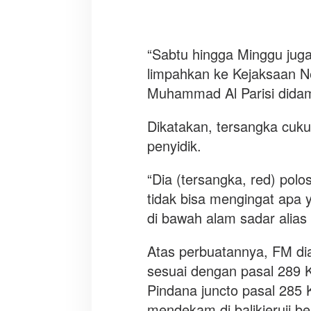
a
n
a
“Sabtu hingga Minggu juga l
limpahkan ke Kejaksaan Ne
Muhammad Al Parisi didamp
Dikatakan, tersangka cuku
penyidik.
“Dia (tersangka, red) po
tidak bisa mengingat apa 
di bawah alam sadar alias
Atas perbuatannya, FM di
sesuai dengan pasal 289 
Pindana juncto pasal 285 
mendekam di balikjeruji b