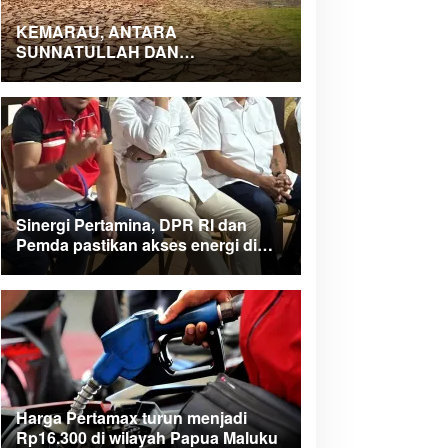
KEMARAU, ANTARA
SUNNATULLAH DAN
MUHASABAH
Sinergi Pertamina, DPR RI dan
Pemda pastikan akses energi di
Teluk Bintuni
Harga Pertamax turun menjadi
Rp16.300 di wilayah Papua Maluku