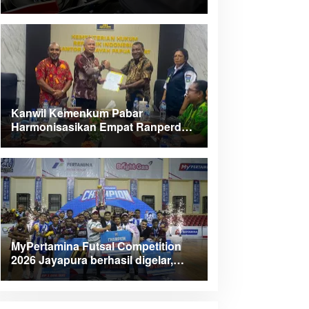
Kanwil Kemenkum Pabar
Harmonisasikan Empat Ranperda
Kabupaten Teluk Wondama
MyPertamina Futsal Competition
2026 Jayapura berhasil digelar,
dorong talenta muda berprestasi