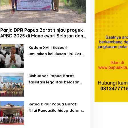
Panja DPR Papua Barat tinjau proyek
APBD 2025 di Manokwari Selatan dan
Bintuni
Kodam XVIII Kasuari
umumkan kelulusan 190 Cata
PK TNI AD gelombang II TA
2026
Disbudpar Papua Barat
fasilitasi legalitas belasan
lembaga kesenian di tiga
kabupaten
Ketua DPRP Papua Barat:
Nilai Pancasila hidup dalam
kehidupan masyarakat
Papua