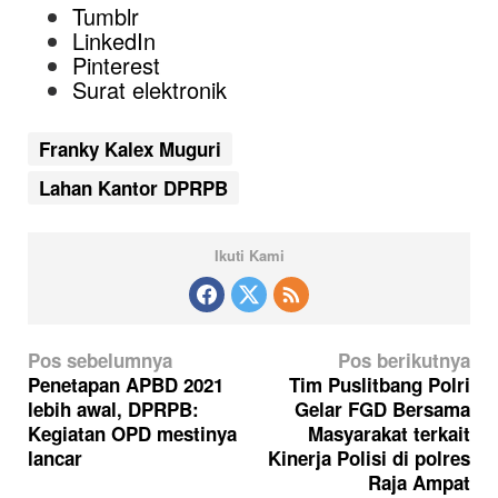
Tumblr
LinkedIn
Pinterest
Surat elektronik
Franky Kalex Muguri
Lahan Kantor DPRPB
Ikuti Kami
N
Pos sebelumnya
Pos berikutnya
a
Penetapan APBD 2021
Tim Puslitbang Polri
lebih awal, DPRPB:
Gelar FGD Bersama
v
Kegiatan OPD mestinya
Masyarakat terkait
i
lancar
Kinerja Polisi di polres
g
Raja Ampat