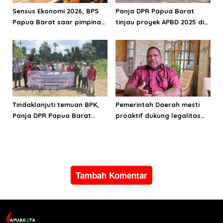
Sensus Ekonomi 2026, BPS
Panja DPR Papua Barat
Papua Barat saar pimpinan
tinjau proyek APBD 2025 di
DPRPB
Manokwari Selatan dan
Bintuni
Tindaklanjuti temuan BPK,
Pemerintah Daerah mesti
Panja DPR Papua Barat
proaktif dukung legalitas
turlap ke tiga lokasi proyek
pertambangan rakyat di
di Manokwari
Papua Barat
Tambah Komentar