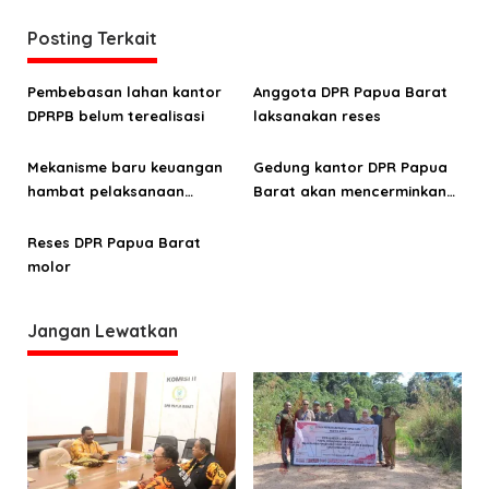
a
Posting Terkait
s
i
Pembebasan lahan kantor
Anggota DPR Papua Barat
p
DPRPB belum terealisasi
laksanakan reses
o
Mekanisme baru keuangan
Gedung kantor DPR Papua
s
hambat pelaksanaan
Barat akan mencerminkan
agenda DPR Papua Barat
ciri khas daerah
Reses DPR Papua Barat
molor
Jangan Lewatkan