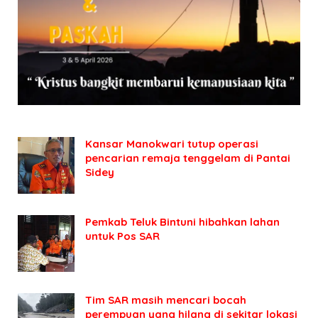
Kansar Manokwari tutup operasi
pencarian remaja tenggelam di Pantai
Sidey
Pemkab Teluk Bintuni hibahkan lahan
untuk Pos SAR
Tim SAR masih mencari bocah
perempuan yang hilang di sekitar lokasi