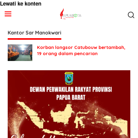
Lewati ke konten
Kantor Sar Manokwari
Korban longsor Catubouw bertambah,
19 orang dalam pencarian