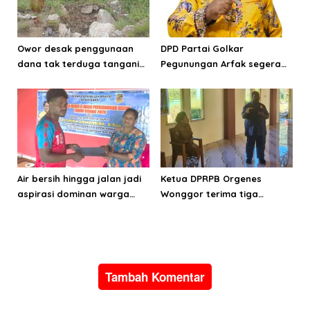
Owor desak penggunaan
DPD Partai Golkar
dana tak terduga tangani
Pegunungan Arfak segera
bencana di Kampung Coisi
laksanakan Musda
Air bersih hingga jalan jadi
Ketua DPRPB Orgenes
aspirasi dominan warga
Wonggor terima tiga
Hink, Aporina: Harus jadi
aspirasi prioritas warga
prioritas pembangunan
Kampung Sinaitousi dan
Sigim
Tambah Komentar