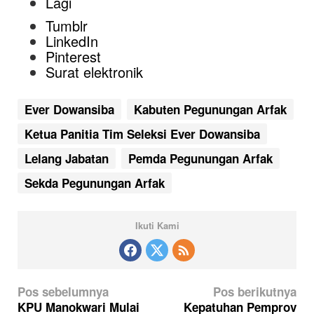
Lagi
Tumblr
LinkedIn
Pinterest
Surat elektronik
Ever Dowansiba
Kabuten Pegunungan Arfak
Ketua Panitia Tim Seleksi Ever Dowansiba
Lelang Jabatan
Pemda Pegunungan Arfak
Sekda Pegunungan Arfak
Ikuti Kami
N
Pos sebelumnya
Pos berikutnya
a
KPU Manokwari Mulai
Kepatuhan Pemprov