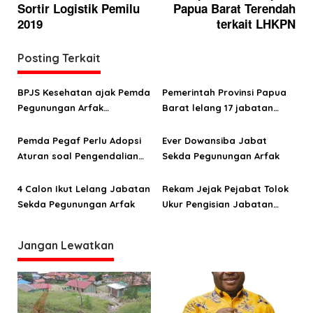
Sortir Logistik Pemilu
Papua Barat Terendah
v
2019
terkait LHKPN
i
g
Posting Terkait
a
s
BPJS Kesehatan ajak Pemda
Pemerintah Provinsi Papua
Pegunungan Arfak
Barat lelang 17 jabatan
i
tingkatkan layanan
eselon II
p
kesehatan masyarakat
Pemda Pegaf Perlu Adopsi
Ever Dowansiba Jabat
o
Aturan soal Pengendalian
Sekda Pegunungan Arfak
Minuman Beralkohol
s
4 Calon Ikut Lelang Jabatan
Rekam Jejak Pejabat Tolok
Sekda Pegunungan Arfak
Ukur Pengisian Jabatan
Eselon II
Jangan Lewatkan